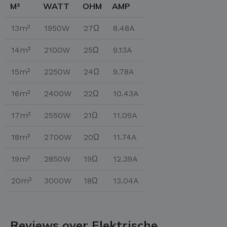
M²
WATT
OHM
AMP
13m²
1950W
27Ω
8.48A
14m²
2100W
25Ω
9.13A
15m²
2250W
24Ω
9.78A
16m²
2400W
22Ω
10.43A
17m²
2550W
21Ω
11.09A
18m²
2700W
20Ω
11.74A
19m²
2850W
19Ω
12.39A
20m²
3000W
18Ω
13.04A
Reviews over Elektrische