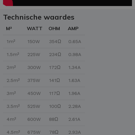
Technische waardes
M²
WATT
OHM
AMP
1m²
150W
354Ω
0.65A
1.5m²
225W
234Ω
0.98A
2m²
300W
172Ω
1.34A
2.5m²
375W
141Ω
1.63A
3m²
450W
117Ω
1.96A
3.5m²
525W
100Ω
2.28A
4m²
600W
88Ω
2.61A
4.5m²
675W
78Ω
2.93A