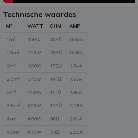
Technische waardes
M²
WATT
OHM
AMP
1m²
150W
354Ω
0.65A
1.5m²
225W
234Ω
0.98A
2m²
300W
172Ω
1.34A
2.5m²
375W
141Ω
1.63A
3m²
450W
117Ω
1.96A
3.5m²
525W
100Ω
2.28A
4m²
600W
88Ω
2.61A
4.5m²
675W
78Ω
2.93A