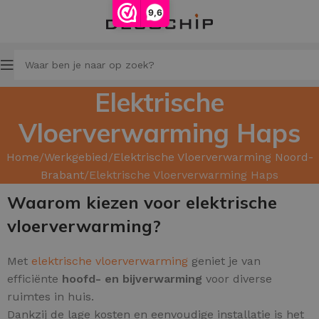
9,6
Elektrische
Vloerverwarming Haps
Home
Werkgebied
Elektrische Vloerverwarming Noord-
Brabant
Elektrische Vloerverwarming Haps
Waarom kiezen voor elektrische
vloerverwarming?
Met
elektrische vloerverwarming
geniet je van
efficiënte
hoofd
- en
bijverwarming
voor diverse
ruimtes in huis.
Dankzij de lage kosten en eenvoudige installatie is het