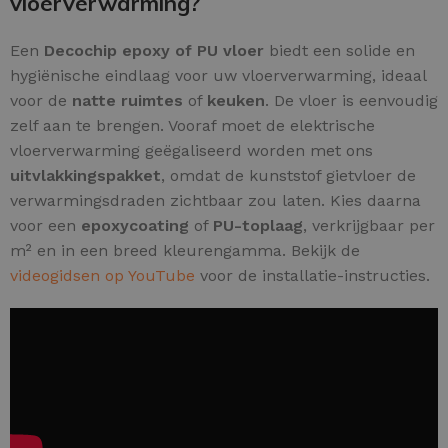
vloerverwarming?
Een
Decochip epoxy of PU vloer
biedt een solide en
hygiënische eindlaag voor uw vloerverwarming, ideaal
voor de
natte ruimtes
of
keuken
. De vloer is eenvoudig
zelf aan te brengen. Vooraf moet de elektrische
vloerverwarming geëgaliseerd worden met ons
uitvlakkingspakket
, omdat de kunststof gietvloer de
verwarmingsdraden zichtbaar zou laten. Kies daarna
voor een
epoxycoating
of
PU-toplaag
, verkrijgbaar per
m² en in een breed kleurengamma. Bekijk de
videogidsen op YouTube
voor de installatie-instructies.