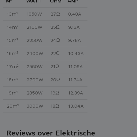
M²
WATT
OHM
AMP
13m²
1950W
27Ω
8.48A
14m²
2100W
25Ω
9.13A
15m²
2250W
24Ω
9.78A
16m²
2400W
22Ω
10.43A
17m²
2550W
21Ω
11.09A
18m²
2700W
20Ω
11.74A
19m²
2850W
19Ω
12.39A
20m²
3000W
18Ω
13.04A
Reviews over Elektrische