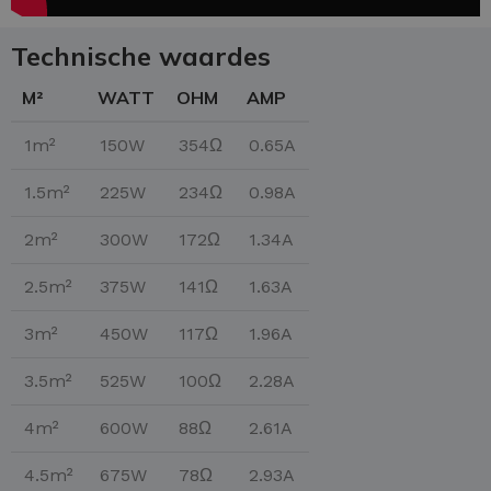
Technische waardes
M²
WATT
OHM
AMP
1m²
150W
354Ω
0.65A
1.5m²
225W
234Ω
0.98A
2m²
300W
172Ω
1.34A
2.5m²
375W
141Ω
1.63A
3m²
450W
117Ω
1.96A
3.5m²
525W
100Ω
2.28A
4m²
600W
88Ω
2.61A
4.5m²
675W
78Ω
2.93A