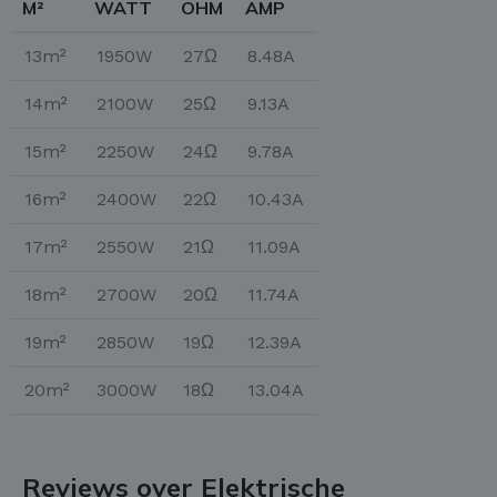
M²
WATT
OHM
AMP
13m²
1950W
27Ω
8.48A
14m²
2100W
25Ω
9.13A
15m²
2250W
24Ω
9.78A
16m²
2400W
22Ω
10.43A
17m²
2550W
21Ω
11.09A
18m²
2700W
20Ω
11.74A
19m²
2850W
19Ω
12.39A
20m²
3000W
18Ω
13.04A
Reviews over Elektrische