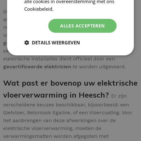
alle cookies in overeenstemming met ons
Cookiebeleid.
Lees verder
De bedrading is probleemloos aan te brengen op de
achterkant. De
groene/geel draad van de mat
wordt
ALLES ACCEPTEREN
rechtstreeks verbonden met de
hoofd-aardleiding
voor een betrouwbare installatie. Een
DETAILS WEERGEVEN
gebruiksvriendelijke uitleg
wordt meegeleverd voor
extra gebruiksgemak.
Let op:
het aansluiten van
elektrische installaties dient officieel door een
gecertificeerde elektricien
te worden uitgevoerd.
Wat past er bovenop uw elektrische
vloerverwarming in Heesch?
Er zijn
verscheidene keuzes beschikbaar, bijvoorbeeld: een
Gietvloer, Betonlook Egaline, of een Vloercoating. Voor
het aanbrengen van deze afwerkingen over de
elektrische vloerverwarming, moeten de
verwarmingsmatten worden afgegoten met