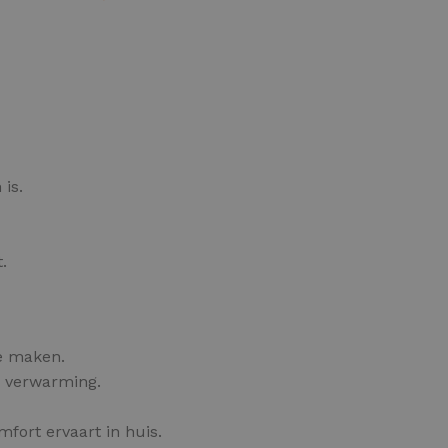
OPTIES SELECTEREN
is.
.
e maken.
a verwarming.
fort ervaart in huis.