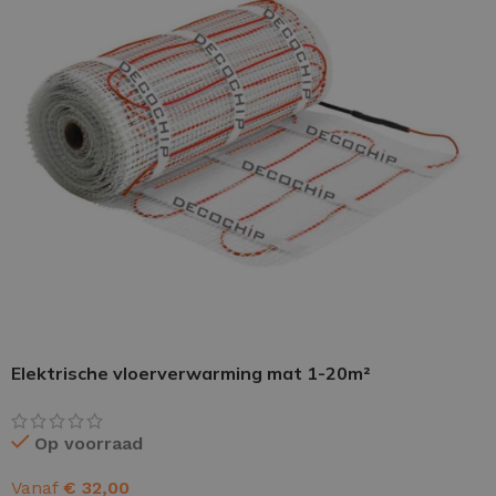
PU GIETVLOER
Gietvloer woonruimte
Gietvloer badkamer
LOS PER VERPAKKING
Impregneer
Elektrische vloerverwarming mat 1-20m²
Impregneer snel
Tegelprimer
Op voorraad
Schraaplaag PU
Vanaf
€
32,00