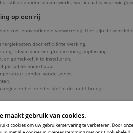
t stil en zonder blazen werkt, wat ideaal is voor wie gevoe
ng op een rij
eken met conventionele verwarming. Hier zijn de voordelen
energiekosten door efficiënte werking.
inig, ideaal voor een groene energieoplossing.
l en gemakkelijk te installeren.
of periodiek onderhoud.
emperatuur zonder koude zones.
hten.
aangezien het minder stof in de lucht brengt.
e maakt gebruik van cookies.
verwarming
ruikt cookies om uw gebruikerservaring te verbeteren. Door onze
ecte warmte onder uw tegelvloer.
 u in met alle cookies in overeenstemming met ons Cookiebeleid.