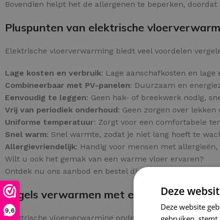
Bovendien helpt het de allergenen te beperken, doordat he
Pluspunten van elektrische vloerverwarmi
Elektrische vloerverwarming biedt veel voordelen vergel
Lage kosten en verbruik
: Lage aanschafkosten en lage 
Combineerbaar met PV-panelen
: Duurzaam en energiezu
Eenvoudig te leggen
: Geen hak- of breekwerk nodig, sne
Vrij van periodiek onderhoud
: Geen zorgen over lekken 
Uniforme temperatuur
: Zorgt voor een comfortabele t
Snel warm
: Snel warmte, zodat je niet lang hoeft te wac
Allergievriendelijk
: Handig voor mensen met allergieën, 
Wilt u ook het gemak van een warme vloer ervaren?
Ontdek nu ons aanbod en bestel direct online!
Deze websit
Tegels verwarmen met elektrische vloer
Deze website geb
9,6
Elektrische vloerverwarming onder tegels biedt een dir
gebruiken, stemt