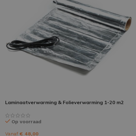
IETVLOER GEREEDSCHAP
etvloer gereedschap pakket
le gereedschappen
Laminaatverwarming & Folieverwarming 1-20 m2
Op voorraad
Vanaf
€
48,00