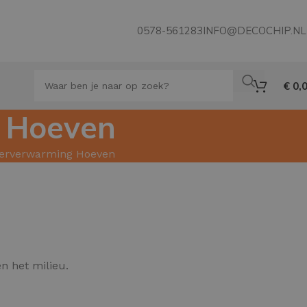
0578-561283
INFO@DECOCHIP.NL
€
0,
g Hoeven
loerverwarming Hoeven
n het milieu.