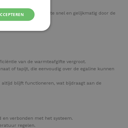
rvoer
, waarbij de warmte snel en gelijkmatig door de
ACCEPTEREN
e.
ficiëntie van de warmteafgifte vergroot.
minaat of tapijt, die eenvoudig over de egaline kunnen
ltijd blijft functioneren, wat bijdraagt aan de
d en verbonden met het systeem.
eratuur regelen.