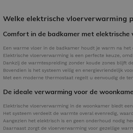
Schraaplaag epoxy
OPTIES SELECTEREN
Gietvloer PU
Welke elektrische vloerverwarming p
Gietvloer Epoxy
Comfort in de badkamer met elektrische
Een warme vloer in de badkamer houdt je warm na het
Elektrische vloerverwarming is een perfecte keuze, omda
Dankzij de warmtespreiding zonder koude zones blijft d
Bovendien is het systeem veilig en energievriendelijk vo
Met een moderne thermostaat regelt u eenvoudig de te
De ideale verwarming voor de woonkam
Elektrische vloerverwarming in de woonkamer biedt ee
Het systeem verdeelt de warmte overal evenredig, waar
Aangezien het elektrisch is en geen onderhoud nodig he
Daarnaast zorgt de vloerverwarming voor gezellige warmte