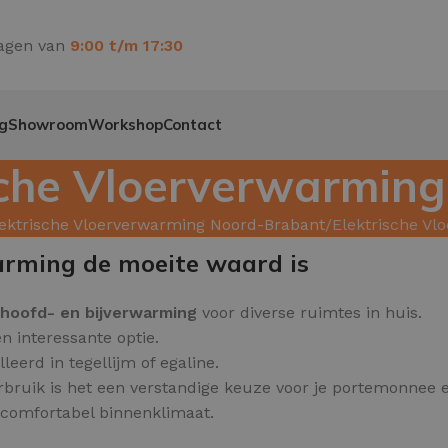
agen van
9:00 t/m 17:30
g
Showroom
Workshop
Contact
sche Vloerverwarmin
ektrische Vloerverwarming Noord-Brabant
Elektrische V
arming de moeite waard is
hoofd
- en
bijverwarming
voor diverse ruimtes in huis.
en interessante optie.
erd in tegellijm of egaline.
rbruik is het een verstandige keuze voor je portemonnee e
n comfortabel binnenklimaat.