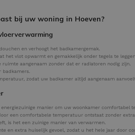
Kleurvlokken
OPTIES SELECTEREN
ast bij uw woning in Hoeven?
 vloerverwarming
 douchen en verhoogt het badkamergemak.
t het vlot opwarmt en gemakkelijk onder tegels te leggen 
e ruimte aangenaam zonder dat er radiatoren nodig zijn.
or badkamers.
mperatuur, zodat uw badkamer altijd aangenaam aanvoelt
er
n energiezuinige manier om uw woonkamer comfortabel t
door een comfortabele temperatuur ontstaat zonder extr
eft, is het een zuinige manier van verwarmen.
 en extra huiselijk gevoel, zodat u het hele jaar door com