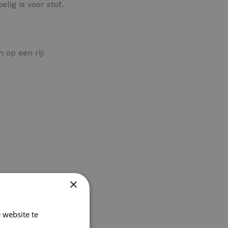
lig is voor stof.
 op een rij:
×
 website te
Lees verder