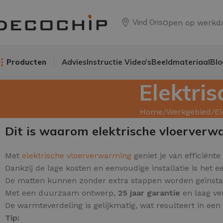
Vind Ons
Open op werkd
Producten
Advies
Instructie Video’s
Beeldmateriaal
Blo
Elektri
Home
Werkgebied
El
Dit is waarom elektrische vloerverw
Met
elektrische vloerverwarming
geniet je van efficiënte
Dankzij de lage kosten en eenvoudige installatie is het e
De matten kunnen zonder extra stappen worden geïnstalle
Met een duurzaam ontwerp,
25 jaar garantie
en laag ve
De warmteverdeling is gelijkmatig, wat resulteert in ee
Tip: