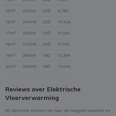
15m²
2250W
24Ω
9.78A
16m²
2400W
22Ω
10.43A
17m²
2550W
21Ω
11.09A
18m²
2700W
20Ω
11.74A
19m²
2850W
19Ω
12.39A
20m²
3000W
18Ω
13.04A
Reviews over Elektrische
Vloerverwarming
Bij Decochip streven we naar de hoogste kwaliteit en