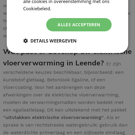
alle cookies in overeenstemming met ons
veilige installatie. Een
meegestuurde handleiding
Cookiebeleid.
Lees verder
wordt meegeleverd voor extra gebruiksgemak.
Let op:
het aansluiten van elektrische installaties dient
ALLES ACCEPTEREN
officieel door een
gecertificeerde elektricien
te
worden uitgevoerd.
DETAILS WEERGEVEN
Wat past er bovenop uw elektrische
vloerverwarming in Leende?
Er zijn
verscheidene keuzes beschikbaar, bijvoorbeeld: een
kunststof gietlaag, Betonlook Egaline, of een
Vloercoating. Voor het aanbrengen van deze
afwerkingen over de elektrische vloerverwarming,
moeten de verwarmingsmatten worden bedekt met
een egalisatielaag. Dit kan uitstekend met het pakket
''uitvlakken elektrische vloerverwarming''
. Als er
sprake is van rechtstreeks watergebruik: gebruik dan
de waterdichte primerlaag en een slijtvaste eindlaag