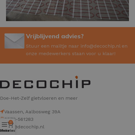
Vrijblijvend advies?
Stuur een mailtje naar
info@decochip.nl
en
onze medewerkers staan voor u klaar!
Doe-Het-Zelf gietvloeren en meer
Vaassen, Aalbosweg 39A
0578-561283
0
info@decochip.nl
Winkelwagen
Menu