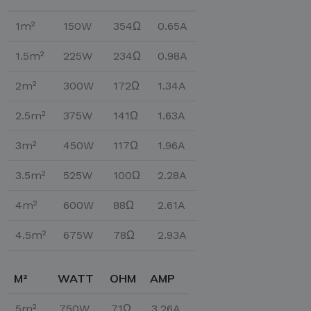
1m²
150W
354Ω
0.65A
1.5m²
225W
234Ω
0.98A
2m²
300W
172Ω
1.34A
2.5m²
375W
141Ω
1.63A
3m²
450W
117Ω
1.96A
3.5m²
525W
100Ω
2.28A
4m²
600W
88Ω
2.61A
4.5m²
675W
78Ω
2.93A
M²
WATT
OHM
AMP
5m²
750W
71Ω
3.26A