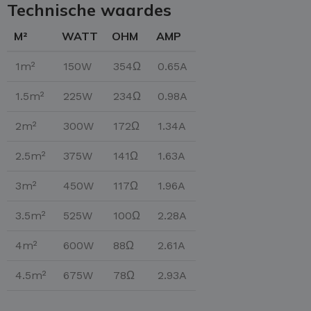
Technische waardes
M²
WATT
OHM
AMP
1m²
150W
354Ω
0.65A
1.5m²
225W
234Ω
0.98A
2m²
300W
172Ω
1.34A
2.5m²
375W
141Ω
1.63A
3m²
450W
117Ω
1.96A
3.5m²
525W
100Ω
2.28A
4m²
600W
88Ω
2.61A
4.5m²
675W
78Ω
2.93A