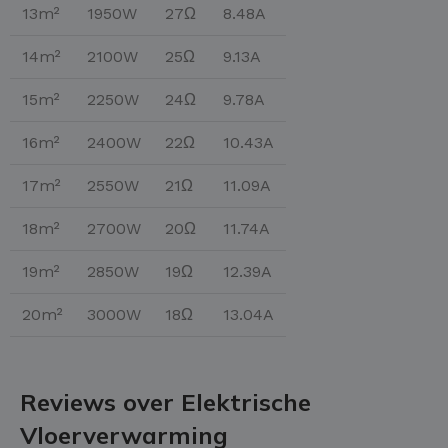
13m²
1950W
27Ω
8.48A
14m²
2100W
25Ω
9.13A
15m²
2250W
24Ω
9.78A
16m²
2400W
22Ω
10.43A
17m²
2550W
21Ω
11.09A
18m²
2700W
20Ω
11.74A
19m²
2850W
19Ω
12.39A
20m²
3000W
18Ω
13.04A
Reviews over Elektrische
Vloerverwarming