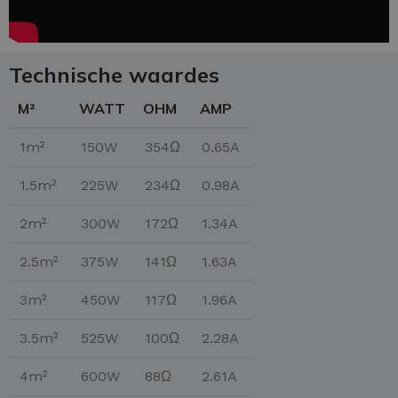
Technische waardes
M²
WATT
OHM
AMP
1m²
150W
354Ω
0.65A
1.5m²
225W
234Ω
0.98A
2m²
300W
172Ω
1.34A
2.5m²
375W
141Ω
1.63A
3m²
450W
117Ω
1.96A
3.5m²
525W
100Ω
2.28A
4m²
600W
88Ω
2.61A