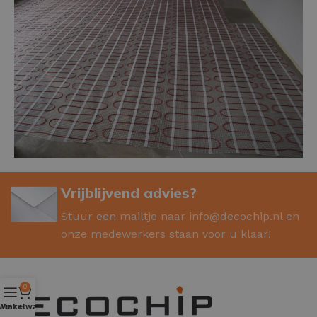
Vrijblijvend advies?
Stuur een mailtje naar
info@decochip.nl
en
onze medewerkers staan voor u klaar!
0
Winkelwagen
Menu