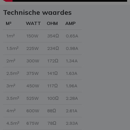
Technische waardes
M²
WATT
OHM
AMP
1m²
150W
354Ω
0.65A
1.5m²
225W
234Ω
0.98A
2m²
300W
172Ω
1.34A
2.5m²
375W
141Ω
1.63A
3m²
450W
117Ω
1.96A
3.5m²
525W
100Ω
2.28A
4m²
600W
88Ω
2.61A
4.5m²
675W
78Ω
2.93A