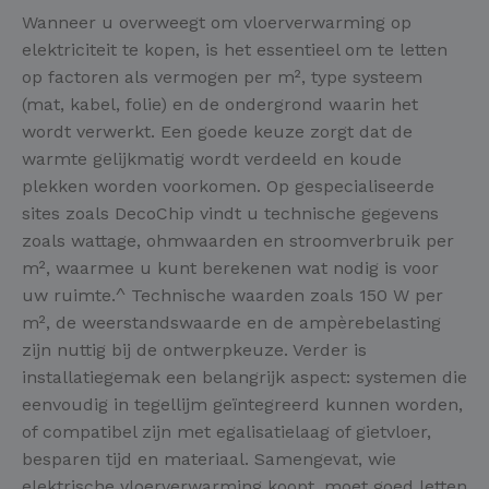
Wanneer u overweegt om vloerverwarming op
elektriciteit te kopen, is het essentieel om te letten
op factoren als vermogen per m², type systeem
(mat, kabel, folie) en de ondergrond waarin het
wordt verwerkt. Een goede keuze zorgt dat de
warmte gelijkmatig wordt verdeeld en koude
plekken worden voorkomen. Op gespecialiseerde
sites zoals DecoChip vindt u technische gegevens
zoals wattage, ohmwaarden en stroomverbruik per
m², waarmee u kunt berekenen wat nodig is voor
uw ruimte.^ Technische waarden zoals 150 W per
m², de weerstandswaarde en de ampèrebelasting
zijn nuttig bij de ontwerpkeuze. Verder is
installatiegemak een belangrijk aspect: systemen die
eenvoudig in tegellijm geïntegreerd kunnen worden,
of compatibel zijn met egalisatielaag of gietvloer,
besparen tijd en materiaal. Samengevat, wie
elektrische vloerverwarming koopt, moet goed letten