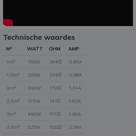
Technische waardes
M²
WATT
OHM
AMP
1m²
150W
354Ω
0.65A
1.5m²
225W
234Ω
0.98A
2m²
300W
172Ω
1.34A
2.5m²
375W
141Ω
1.63A
3m²
450W
117Ω
1.96A
3.5m²
525W
100Ω
2.28A