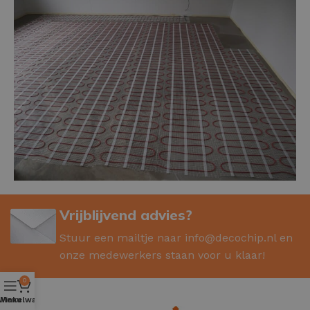
Vrijblijvend advies?
Stuur een mailtje naar
info@decochip.nl
en
onze medewerkers staan voor u klaar!
0
Winkelwagen
Menu