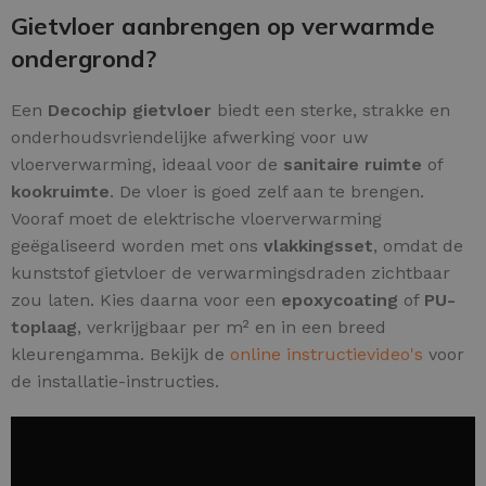
Gietvloer aanbrengen op verwarmde
ondergrond?
Een
Decochip gietvloer
biedt een sterke, strakke en
onderhoudsvriendelijke afwerking voor uw
vloerverwarming, ideaal voor de
sanitaire ruimte
of
kookruimte
. De vloer is goed zelf aan te brengen.
Vooraf moet de elektrische vloerverwarming
geëgaliseerd worden met ons
vlakkingsset
, omdat de
kunststof gietvloer de verwarmingsdraden zichtbaar
zou laten. Kies daarna voor een
epoxycoating
of
PU-
toplaag
, verkrijgbaar per m² en in een breed
kleurengamma. Bekijk de
online instructievideo's
voor
de installatie-instructies.