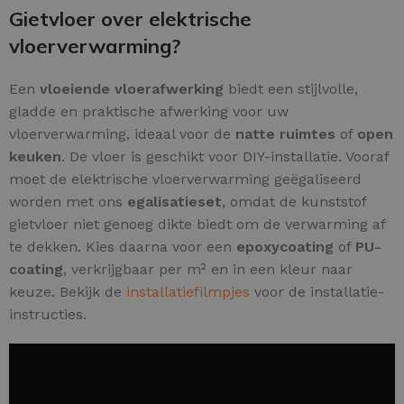
Gietvloer over elektrische
vloerverwarming?
Een
vloeiende vloerafwerking
biedt een stijlvolle,
gladde en praktische afwerking voor uw
vloerverwarming, ideaal voor de
natte ruimtes
of
open
keuken
. De vloer is geschikt voor DIY-installatie. Vooraf
moet de elektrische vloerverwarming geëgaliseerd
worden met ons
egalisatieset
, omdat de kunststof
gietvloer niet genoeg dikte biedt om de verwarming af
te dekken. Kies daarna voor een
epoxycoating
of
PU-
coating
, verkrijgbaar per m² en in een kleur naar
keuze. Bekijk de
installatiefilmpjes
voor de installatie-
instructies.