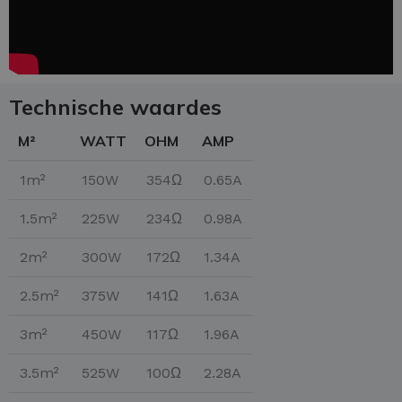
Technische waardes
M²
WATT
OHM
AMP
1m²
150W
354Ω
0.65A
1.5m²
225W
234Ω
0.98A
2m²
300W
172Ω
1.34A
2.5m²
375W
141Ω
1.63A
3m²
450W
117Ω
1.96A
3.5m²
525W
100Ω
2.28A