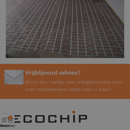
Vrijblijvend advies?
Stuur een mailtje naar
info@decochip.nl
en
onze medewerkers staan voor u klaar!
0
Winkelwagen
Menu