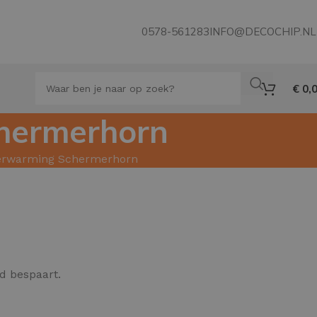
0578-561283
INFO@DECOCHIP.NL
€
0,
chermerhorn
verwarming Schermerhorn
ld bespaart.