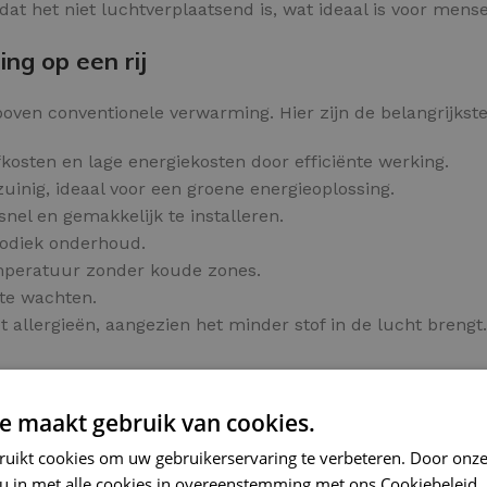
at het niet luchtverplaatsend is, wat ideaal is voor mens
ng op een rij
oven conventionele verwarming. Hier zijn de belangrijkste
kosten en lage energiekosten door efficiënte werking.
inig, ideaal voor een groene energieoplossing.
snel en gemakkelijk te installeren.
iodiek onderhoud.
emperatuur zonder koude zones.
 te wachten.
allergieën, aangezien het minder stof in de lucht brengt.
e maakt gebruik van cookies.
verwarming
ruikt cookies om uw gebruikerservaring te verbeteren. Door onze
ficiënte en comfortabele manier om uw ruimte te verwarm
 u in met alle cookies in overeenstemming met ons Cookiebeleid.