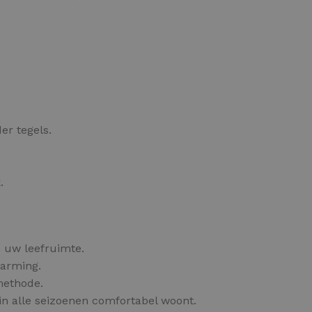
OPTIES SELECTEREN
er tegels.
.
 uw leefruimte.
warming.
methode.
in alle seizoenen comfortabel woont.