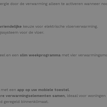
nergie door de verwarming alleen te activeren wanneer nod
riendelijke
keuze voor elektrische vloerverwarming.
ngssysteem voor de vloer.
neel en een
slim weekprogramma
met vier verwarmingsmo
g met een
app op uw mobiele toestel
.
re verwarmingselementen samen
, ideaal voor woninge
ed geregeld binnenklimaat.