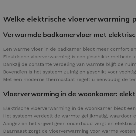
Schraaplaag epoxy
OPTIES SELECTEREN
Gietvloer PU
Welke elektrische vloerverwarming 
Gietvloer Epoxy
Verwarmde badkamervloer met elektrisc
Een warme vloer in de badkamer biedt meer comfort en
Elektrische vloerverwarming is een geschikte methode, o
Dankzij de constante verdeling van warmte blijft de r
Bovendien is het systeem zuinig en geschikt voor vochti
Met een moderne thermostaat regelt u eenvoudig de temp
Vloerverwarming in de woonkamer: elektri
Elektrische vloerverwarming in de woonkamer biedt ee
Het systeem verdeelt de warmte gelijkmatig, waardoor 
Aangezien het vrijwel geen onderhoud vergt en elektri
Daarnaast zorgt de vloerverwarming voor warme voeten e