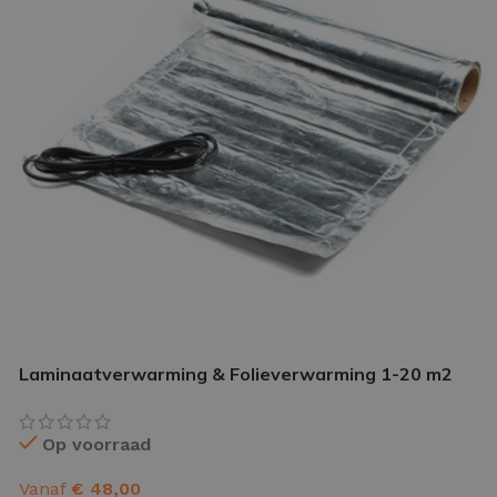
IETVLOER GEREEDSCHAP
etvloer gereedschap pakket
le gereedschappen
Laminaatverwarming & Folieverwarming 1-20 m2
Op voorraad
Vanaf
€
48,00