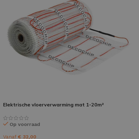
PU GIETVLOER
Gietvloer woonruimte
Gietvloer badkamer
LOS PER VERPAKKING
Impregneer
Elektrische vloerverwarming mat 1-20m²
Impregneer snel
Tegelprimer
Op voorraad
Schraaplaag PU
Vanaf
€
32,00