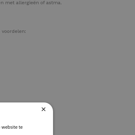
en met allergieën of astma.
 voordelen:
×
 website te
en.
Lees verder