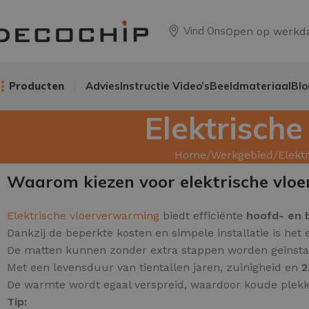
Vind Ons
Open op werkd
Producten
Advies
Instructie Video’s
Beeldmateriaal
Blo
Elektrisch
Home
Werkgebied
Elekt
Waarom kiezen voor elektrische vlo
Elektrische vloerverwarming
biedt efficiënte
hoofd- en 
Dankzij de beperkte kosten en simpele installatie is het
De matten kunnen zonder extra stappen worden geïnstalle
Met een levensduur van tientallen jaren, zuinigheid en
2
De warmte wordt egaal verspreid, waardoor koude ple
Tip: