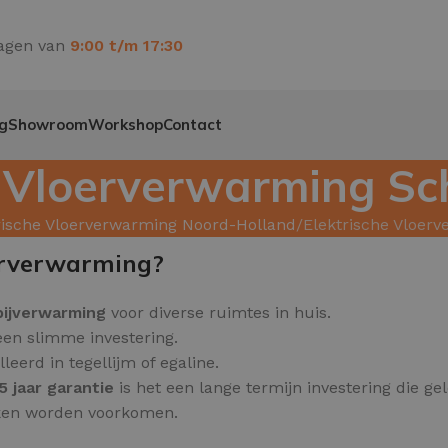
agen van
9:00 t/m 17:30
g
Showroom
Workshop
Contact
e Vloerverwarming S
rische Vloerverwarming Noord-Holland
Elektrische Vloer
erverwarming?
bijverwarming
voor diverse ruimtes in huis.
 een slimme investering.
erd in tegellijm of egaline.
5 jaar garantie
is het een lange termijn investering die ge
kken worden voorkomen.