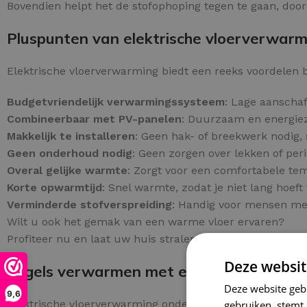
Bovendien helpt het de stofophoping tegen te gaan, doord
Pluspunten van elektrische vloerverwarmi
Elektrische vloerverwarming biedt een reeks voordelen b
Budgetvriendelijk verwarmingssysteem
: Lage aanschaf
Combineerbaar met PV-panelen
: Duurzaam en energiezu
Makkelijk te installeren
: Geen hak- of breekwerk nodig, 
Geen onderhoud nodig
: Geen zorgen over lekken of per
Overal gelijke warmte
: Zorgt voor een comfortabele t
Korte opwarmtijd
: Snel warmte, zodat je niet lang hoeft
Verminderde stofverspreiding
: Handig voor mensen met 
Wilt u ook het gemak van een warme vloer ervaren?
Profiteer nu en laat uw huis stralen van warmte.
Deze websit
Tegels verwarmen met elektrische vloer
Deze website geb
9,6
Elektrische vloerverwarming onder tegels biedt een ef
gebruiken, stemt