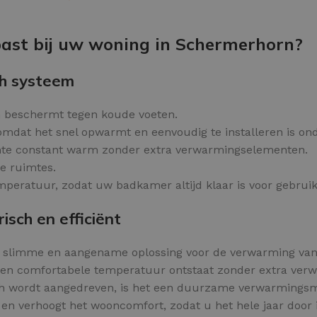
Kleurvlokken
OPTIES SELECTEREN
past bij uw woning in Schermerhorn?
h systeem
 beschermt tegen koude voeten.
mdat het snel opwarmt en eenvoudig te installeren is ond
uimte constant warm zonder extra verwarmingselementen.
ge ruimtes.
eratuur, zodat uw badkamer altijd klaar is voor gebruik
sch en efficiënt
n slimme en aangename oplossing voor de verwarming van
een comfortabele temperatuur ontstaat zonder extra ver
sch wordt aangedreven, is het een duurzame verwarmings
n verhoogt het wooncomfort, zodat u het hele jaar door 