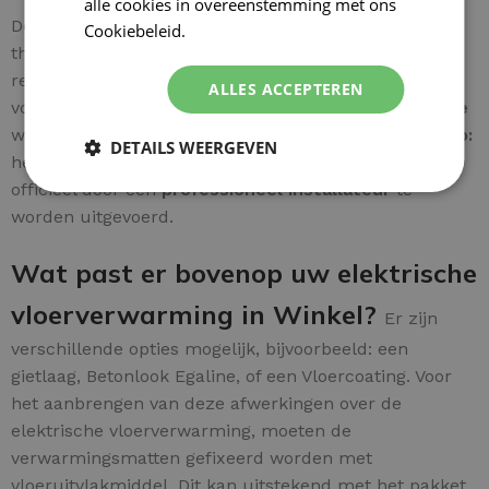
alle cookies in overeenstemming met ons
De bedrading is makkelijk te verbinden met de
Cookiebeleid.
Lees verder
thermostaat. De
aardkabel van de mat
wordt
rechtstreeks verbonden met de
huisinstallatie-aarde
ALLES ACCEPTEREN
voor een veilige installatie. Een
uitgebreide instructie
wordt meegeleverd voor extra gebruiksgemak.
Let op:
DETAILS WEERGEVEN
het aansluiten van elektrische installaties dient
officieel door een
professioneel installateur
te
worden uitgevoerd.
Wat past er bovenop uw elektrische
vloerverwarming in Winkel?
Er zijn
verschillende opties mogelijk, bijvoorbeeld: een
gietlaag, Betonlook Egaline, of een Vloercoating. Voor
het aanbrengen van deze afwerkingen over de
elektrische vloerverwarming, moeten de
verwarmingsmatten gefixeerd worden met
vloeruitvlakmiddel. Dit kan uitstekend met het pakket