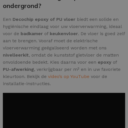
ondergrond?
Een
Decochip epoxy of PU vloer
biedt een solide en
hygiënische eindlaag voor uw vloerverwarming, ideaal
voor de
badkamer
of
keukenvloer
. De vloer is goed zelf
aan te brengen. Vooraf moet de elektrische
vloerverwarming geëgaliseerd worden met ons
nivelleerkit
, omdat de kunststof gietvloer de matten
onvoldoende bedekt. Kies daarna voor een
epoxy
of
PU-afwerking
, verkrijgbaar per m² en in uw favoriete
kleurtoon. Bekijk de
video’s op YouTube
voor de
installatie-instructies.