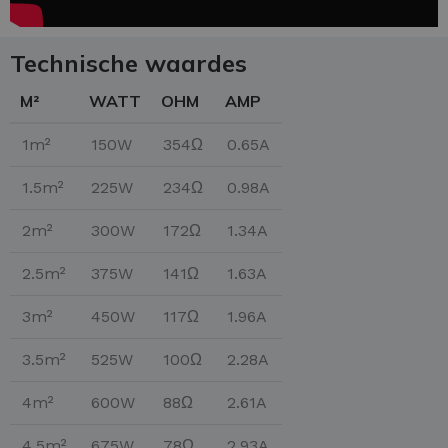
Technische waardes
M²
WATT
OHM
AMP
1m²
150W
354Ω
0.65A
1.5m²
225W
234Ω
0.98A
2m²
300W
172Ω
1.34A
2.5m²
375W
141Ω
1.63A
3m²
450W
117Ω
1.96A
3.5m²
525W
100Ω
2.28A
4m²
600W
88Ω
2.61A
4.5m²
675W
78Ω
2.93A