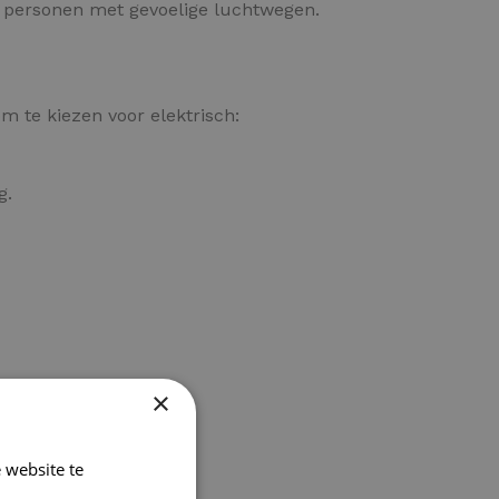
or personen met gevoelige luchtwegen.
m te kiezen voor elektrisch:
g.
×
 website te
Lees verder