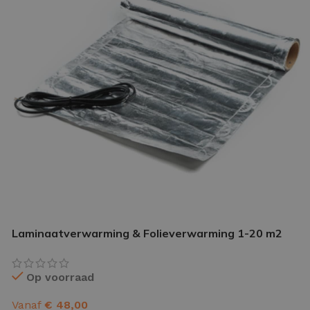
IETVLOER GEREEDSCHAP
etvloer gereedschap pakket
le gereedschappen
Laminaatverwarming & Folieverwarming 1-20 m2
Op voorraad
Vanaf
€
48,00