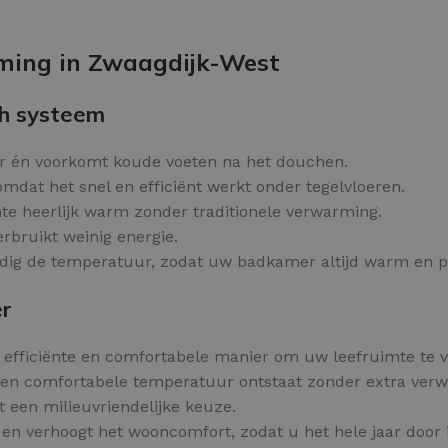
Kleurvlokken
OPTIES SELECTEREN
rming in Zwaagdijk-West
h systeem
 én voorkomt koude voeten na het douchen.
mdat het snel en efficiënt werkt onder tegelvloeren.
te heerlijk warm zonder traditionele verwarming.
rbruikt weinig energie.
g de temperatuur, zodat uw badkamer altijd warm en pret
er
 efficiënte en comfortabele manier om uw leefruimte te
een comfortabele temperatuur ontstaat zonder extra ver
 een milieuvriendelijke keuze.
n verhoogt het wooncomfort, zodat u het hele jaar door 