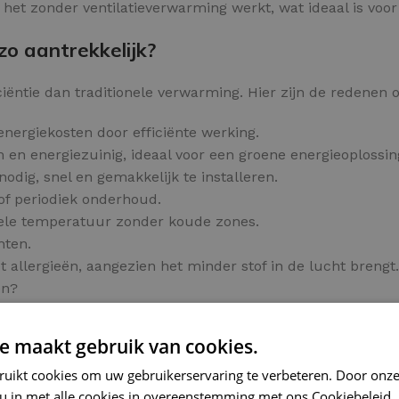
 het zonder ventilatieverwarming werkt, wat ideaal is vo
o aantrekkelijk?
ëntie dan traditionele verwarming. Hier zijn de redenen o
energiekosten door efficiënte werking.
 en energiezuinig, ideaal voor een groene energieoplossin
odig, snel en gemakkelijk te installeren.
of periodiek onderhoud.
bele temperatuur zonder koude zones.
hten.
allergieën, aangezien het minder stof in de lucht brengt.
en?
 bestelling.
e maakt gebruik van cookies.
r tegels
ruikt cookies om uw gebruikerservaring te verbeteren. Door onze
ecte warmte onder uw tegelvloer.
 u in met alle cookies in overeenstemming met ons Cookiebeleid.