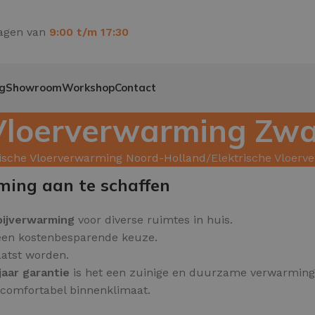
agen van
9:00 t/m 17:30
g
Showroom
Workshop
Contact
 Vloerverwarming Zw
rische Vloerverwarming Noord-Holland
Elektrische Vloer
ming aan te schaffen
bijverwarming
voor diverse ruimtes in huis.
 een kostenbesparende keuze.
aatst worden.
jaar garantie
is het een zuinige en duurzame verwarming
n comfortabel binnenklimaat.