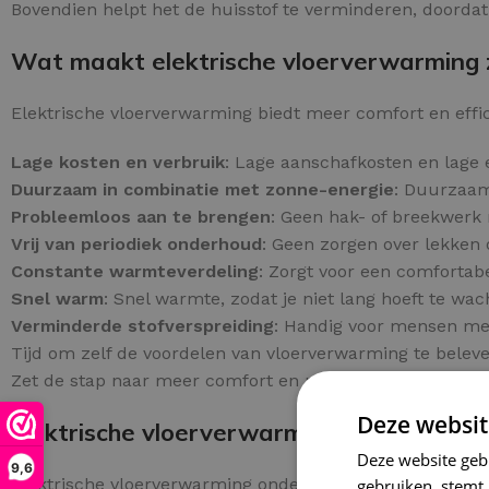
Bovendien helpt het de huisstof te verminderen, doordat
Wat maakt elektrische vloerverwarming z
Elektrische vloerverwarming biedt meer comfort en effici
Lage kosten en verbruik
: Lage aanschafkosten en lage 
Duurzaam in combinatie met zonne-energie
: Duurzaam
Probleemloos aan te brengen
: Geen hak- of breekwerk n
Vrij van periodiek onderhoud
: Geen zorgen over lekken 
Constante warmteverdeling
: Zorgt voor een comforta
Snel warm
: Snel warmte, zodat je niet lang hoeft te wac
Verminderde stofverspreiding
: Handig voor mensen met 
Tijd om zelf de voordelen van vloerverwarming te belev
Zet de stap naar meer comfort en plaats vandaag nog uw
Deze websit
Elektrische vloerverwarming geschikt voo
Deze website geb
9,6
Elektrische vloerverwarming onder tegels biedt een dir
gebruiken, stemt