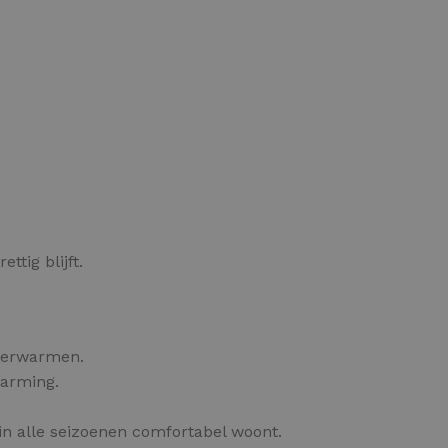
OPTIES SELECTEREN
tig blijft.
 verwarmen.
warming.
in alle seizoenen comfortabel woont.