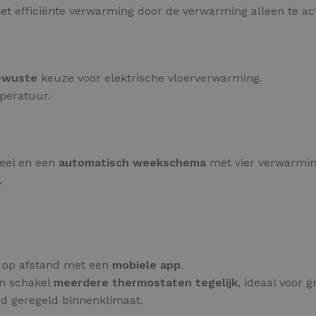
met efficiënte verwarming door de verwarming alleen te ac
bewuste
keuze voor elektrische vloerverwarming.
mperatuur.
neel en een
automatisch weekschema
met vier verwarmi
.
 op afstand met een
mobiele app
.
n schakel
meerdere thermostaten tegelijk
, ideaal voor 
ed geregeld binnenklimaat.