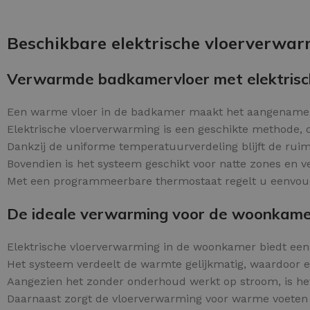
Schraaplaag epoxy
OPTIES SELECTEREN
Gietvloer PU
Beschikbare elektrische vloerverwa
Gietvloer Epoxy
Verwarmde badkamervloer met elektrisc
Een warme vloer in de badkamer maakt het aangenamer
Elektrische vloerverwarming is een geschikte methode, o
Dankzij de uniforme temperatuurverdeling blijft de ruim
Bovendien is het systeem geschikt voor natte zones en ve
Met een programmeerbare thermostaat regelt u eenvoudi
De ideale verwarming voor de woonkam
Elektrische vloerverwarming in de woonkamer biedt een
Het systeem verdeelt de warmte gelijkmatig, waardoor 
Aangezien het zonder onderhoud werkt op stroom, is het
Daarnaast zorgt de vloerverwarming voor warme voeten e