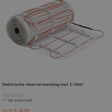
PU GIETVLOER
Gietvloer woonruimte
Gietvloer badkamer
LOS PER VERPAKKING
Impregneer
Elektrische vloerverwarming mat 1-20m²
Impregneer snel
Tegelprimer
Op voorraad
Schraaplaag PU
Vanaf
€
32,00