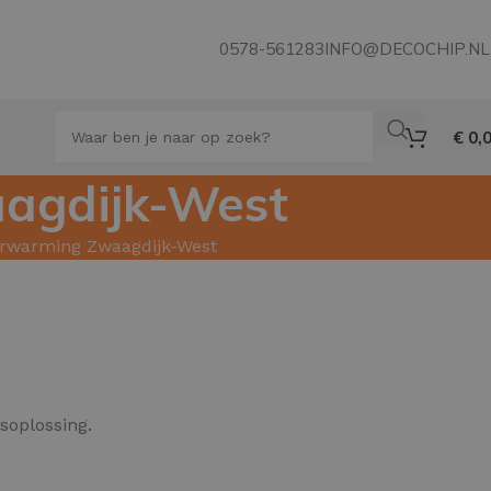
0578-561283
INFO@DECOCHIP.NL
€
0,
aagdijk-West
verwarming Zwaagdijk-West
soplossing.