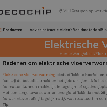
Vind Ons
Open op werkd
Producten
Advies
Instructie Video’s
Beeldmateriaal
Blo
Elektrische
Home
Werkgebied
Elekt
Redenen om elektrische vloerverwar
Elektrische vloerverwarming
biedt efficiënte
hoofd
- en
Dankzij de betaalbaarheid en het gebruiksgemak is het
De matten kunnen makkelijk in tegellijm of egaline gepl
Met een lange levensduur en energie-efficiëntie met
25 
De warmteverdeling is gelijkmatig, wat resulteert in ee
Tip: