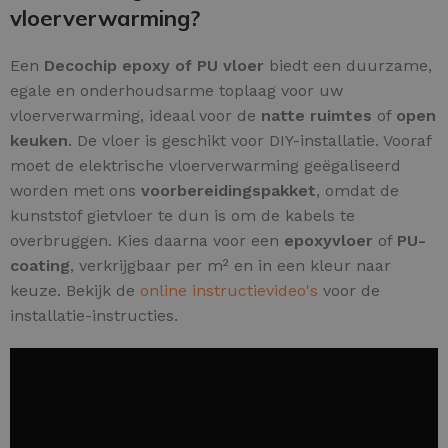
vloerverwarming?
Een
Decochip epoxy of PU vloer
biedt een duurzame,
egale en onderhoudsarme toplaag voor uw
vloerverwarming, ideaal voor de
natte ruimtes
of
open
keuken
. De vloer is geschikt voor DIY-installatie. Vooraf
moet de elektrische vloerverwarming geëgaliseerd
worden met ons
voorbereidingspakket
, omdat de
kunststof gietvloer te dun is om de kabels te
overbruggen. Kies daarna voor een
epoxyvloer
of
PU-
coating
, verkrijgbaar per m² en in een kleur naar
keuze. Bekijk de
online instructievideo's
voor de
installatie-instructies.