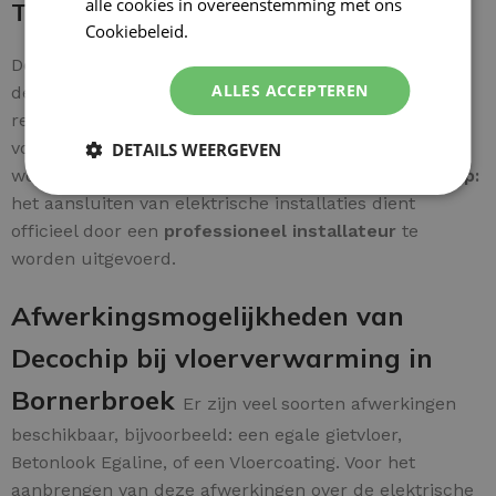
alle cookies in overeenstemming met ons
Thermostaat bedraden
Cookiebeleid.
Lees verder
De bedrading is rechtstreeks aan te sluiten achter op
ALLES ACCEPTEREN
de thermostaat. De
veiligheidsdraad
wordt
rechtstreeks verbonden met de
hoofd-aardleiding
voor een veilig systeem. Een
duidelijke handleiding
DETAILS WEERGEVEN
wordt meegeleverd voor extra gebruiksgemak.
Let op:
het aansluiten van elektrische installaties dient
officieel door een
professioneel installateur
te
worden uitgevoerd.
Afwerkingsmogelijkheden van
Decochip bij vloerverwarming in
Bornerbroek
Er zijn veel soorten afwerkingen
beschikbaar, bijvoorbeeld: een egale gietvloer,
Betonlook Egaline, of een Vloercoating. Voor het
aanbrengen van deze afwerkingen over de elektrische