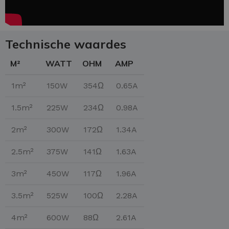
Technische waardes
M²
WATT
OHM
AMP
1m²
150W
354Ω
0.65A
1.5m²
225W
234Ω
0.98A
2m²
300W
172Ω
1.34A
2.5m²
375W
141Ω
1.63A
3m²
450W
117Ω
1.96A
3.5m²
525W
100Ω
2.28A
4m²
600W
88Ω
2.61A