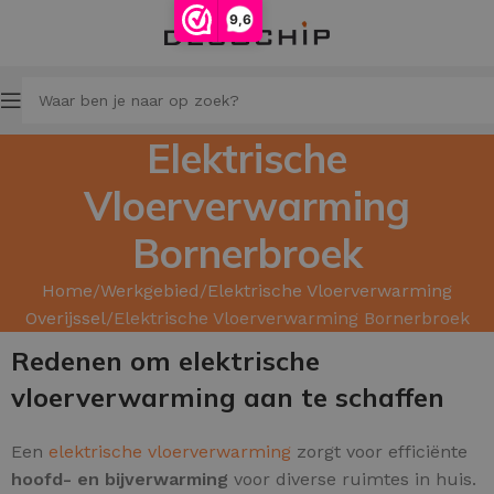
9,6
Elektrische
Vloerverwarming
Bornerbroek
Home
Werkgebied
Elektrische Vloerverwarming
Overijssel
Elektrische Vloerverwarming Bornerbroek
Redenen om elektrische
vloerverwarming aan te schaffen
Een
elektrische vloerverwarming
zorgt voor efficiënte
hoofd- en
bijverwarming
voor diverse ruimtes in huis.