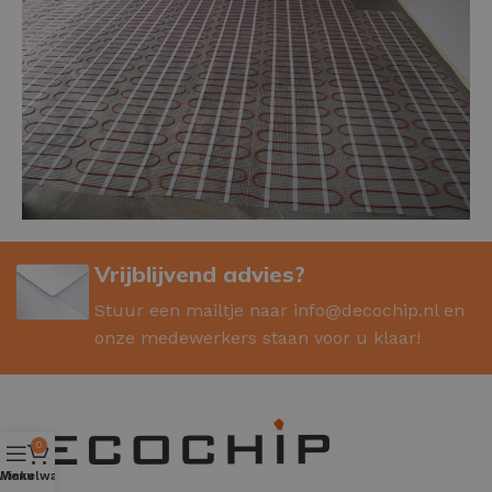
Vrijblijvend advies?
Stuur een mailtje naar
info@decochip.nl
en
onze medewerkers staan voor u klaar!
0
Winkelwagen
Menu