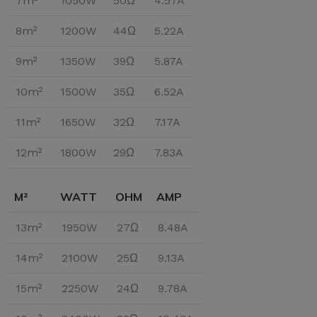
7m²
1050W
50Ω
4.57A
8m²
1200W
44Ω
5.22A
9m²
1350W
39Ω
5.87A
10m²
1500W
35Ω
6.52A
11m²
1650W
32Ω
7.17A
12m²
1800W
29Ω
7.83A
M²
WATT
OHM
AMP
13m²
1950W
27Ω
8.48A
14m²
2100W
25Ω
9.13A
15m²
2250W
24Ω
9.78A