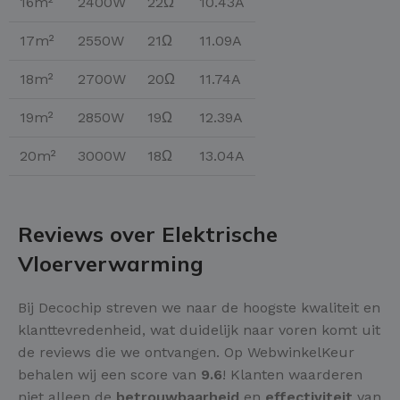
16m²
2400W
22Ω
10.43A
17m²
2550W
21Ω
11.09A
18m²
2700W
20Ω
11.74A
19m²
2850W
19Ω
12.39A
20m²
3000W
18Ω
13.04A
Reviews over Elektrische
Vloerverwarming
Bij Decochip streven we naar de hoogste kwaliteit en
klanttevredenheid, wat duidelijk naar voren komt uit
de reviews die we ontvangen. Op WebwinkelKeur
behalen wij een score van
9.6
! Klanten waarderen
niet alleen de
betrouwbaarheid
en
effectiviteit
van