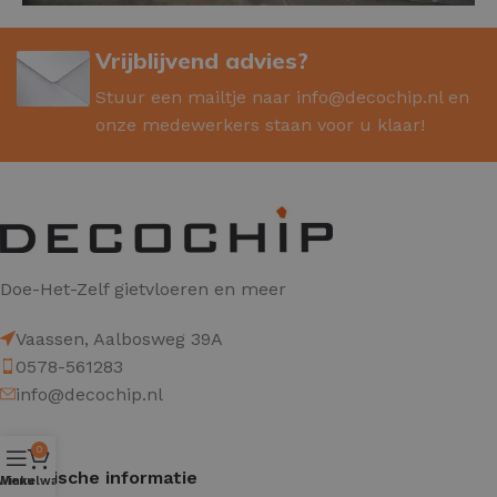
Vrijblijvend advies?
Stuur een mailtje naar
info@decochip.nl
en
onze medewerkers staan voor u klaar!
Doe-Het-Zelf gietvloeren en meer
Vaassen, Aalbosweg 39A
0578-561283
info@decochip.nl
0
Technische informatie
Winkelwagen
Menu