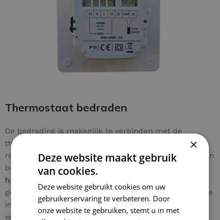
Thermostaat bedraden
De bedrading is makkelijk te verbinden met de
×
thermostaat. De
aardkabel van de mat
wordt
Deze website maakt gebruik
rechtstreeks verbonden met de
aardingspunt
voor een
betrouwbare installatie. Een
meegestuurde
van cookies.
handleiding
wordt meegeleverd voor extra
Deze website gebruikt cookies om uw
gebruiksgemak.
Let op:
het aansluiten van elektrische
gebruikerservaring te verbeteren. Door
installaties dient officieel door een
elektricien
te
onze website te gebruiken, stemt u in met
worden uitgevoerd.