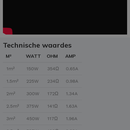
Technische waardes
M²
WATT
OHM
AMP
1m²
150W
354Ω
0.65A
1.5m²
225W
234Ω
0.98A
2m²
300W
172Ω
1.34A
2.5m²
375W
141Ω
1.63A
3m²
450W
117Ω
1.96A