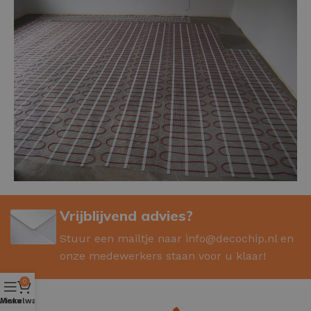
Vrijblijvend advies?
Stuur een mailtje naar
info@decochip.nl
en
onze medewerkers staan voor u klaar!
0
Winkelwagen
Menu