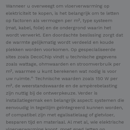
Wanneer u overweegt om vloerverwarming op
elektriciteit te kopen, is het belangrijk om te letten
op factoren als vermogen per m², type systeem
(mat, kabel, folie) en de ondergrond waarin het
wordt verwerkt. Een doordachte beslissing zorgt dat
de warmte gelijkmatig wordt verdeeld en koude
plekken worden voorkomen. Op gespecialiseerde
sites zoals DecoChip vindt u technische gegevens
zoals wattage, ohmwaarden en stroomverbruik per
m², waarmee u kunt berekenen wat nodig is voor
uw ruimte.^ Technische waarden zoals 150 W per
m², de weerstandswaarde en de ampèrebelasting
zijn nuttig bij de ontwerpkeuze. Verder is
installatiegemak een belangrijk aspect: systemen die
eenvoudig in tegellijm geïntegreerd kunnen worden,
of compatibel zijn met egalisatielaag of gietvloer,
besparen tijd en materiaal. Al met al, wie elektrische
vloerverwarming koopt, moet goed letten op