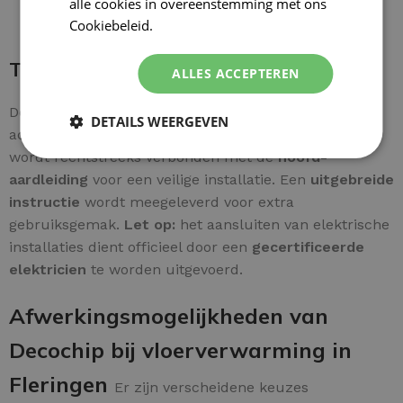
alle cookies in overeenstemming met ons
Cookiebeleid.
Lees verder
Thermostaat bedraden
ALLES ACCEPTEREN
De bedrading is eenvoudig aan te sluiten op de
DETAILS WEERGEVEN
achterzijde van de thermostaat. De
veiligheidsdraad
wordt rechtstreeks verbonden met de
hoofd-
aardleiding
voor een veilige installatie. Een
uitgebreide
instructie
wordt meegeleverd voor extra
gebruiksgemak.
Let op:
het aansluiten van elektrische
installaties dient officieel door een
gecertificeerde
elektricien
te worden uitgevoerd.
Afwerkingsmogelijkheden van
Decochip bij vloerverwarming in
Fleringen
Er zijn verscheidene keuzes