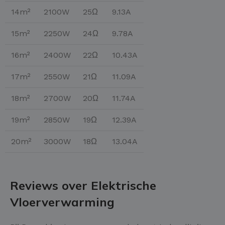
14m²
2100W
25Ω
9.13A
15m²
2250W
24Ω
9.78A
16m²
2400W
22Ω
10.43A
17m²
2550W
21Ω
11.09A
18m²
2700W
20Ω
11.74A
19m²
2850W
19Ω
12.39A
20m²
3000W
18Ω
13.04A
Reviews over Elektrische
Vloerverwarming