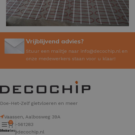
Vrijblijvend advies?
Stuur een mailtje naar
info@decochip.nl
en
onze medewerkers staan voor u klaar!
Doe-Het-Zelf gietvloeren en meer
Vaassen, Aalbosweg 39A
0
0578-561283
Winkelwagen
Menu
info@decochip.nl