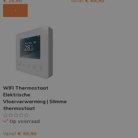
€
29,90
Vanaf
€
69,90
TOEVOEGEN AAN WINKELWAGEN
OPTIES SELECTEREN
WIFI Thermostaat
Elektrische
Vloerverwarming | Slimme
thermostaat
Op voorraad
Vanaf
€
99,90