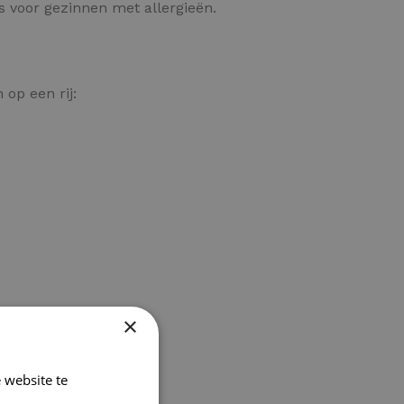
is voor gezinnen met allergieën.
op een rij:
×
 website te
Lees verder