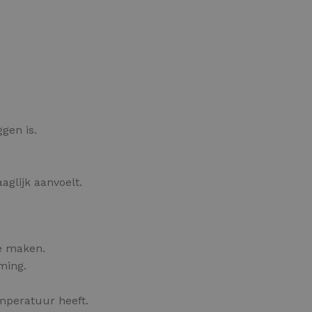
OPTIES SELECTEREN
gen is.
glijk aanvoelt.
e maken.
ming.
mperatuur heeft.