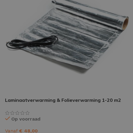
IETVLOER GEREEDSCHAP
etvloer gereedschap pakket
le gereedschappen
Laminaatverwarming & Folieverwarming 1-20 m2
Op voorraad
Vanaf
€
48,00