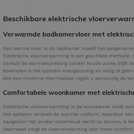
Schraaplaag epoxy
OPTIES SELECTEREN
Gietvloer PU
Beschikbare elektrische vloerverwa
Gietvloer Epoxy
Verwarmde badkamervloer met elektrisc
Een warme vloer in de badkamer maakt het aangenamer
Elektrische vloerverwarming is een geschikte methode, o
Dankzij de warmtespreiding zonder koude zones blijft d
Bovendien is het systeem energiezuinig en veilig te geb
Met een moderne thermostaat regelt u eenvoudig de tem
Comfortabele woonkamer met elektrisch
Elektrische vloerverwarming in de woonkamer biedt ee
Het systeem verdeelt de warmte uniform, waardoor een
Aangezien het zonder onderhoud werkt op stroom, is he
Daarnaast zorgt de vloerverwarming voor meer comfort e