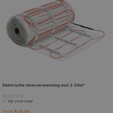
PU GIETVLOER
Gietvloer woonruimte
Gietvloer badkamer
LOS PER VERPAKKING
Impregneer
Elektrische vloerverwarming mat 1-20m²
Impregneer snel
Tegelprimer
Op voorraad
Schraaplaag PU
Vanaf
€
32,00