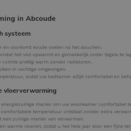
Kleurvlokken
OPTIES SELECTEREN
rming in Abcoude
h systeem
 én voorkomt koude voeten na het douchen.
mdat het vlot opwarmt en gemakkelijk onder tegels te leg
e ruimte prettig warm zonder radiatoren.
ruiken in vochtige omgevingen.
peratuur, zodat uw badkamer altijd comfortabel en behaa
e vloerverwarming
n energiezuinige manier om uw woonkamer comfortabel t
 comfortabele temperatuur ontstaat zonder extra verwar
t een zuinige manier van verwarmen.
n warme vloeren, zodat u het hele jaar door een fijne te