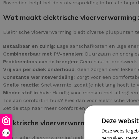
Bovendien helpt het de stofverspreiding in huis te beper
Wat maakt elektrische vloerverwarming z
Elektrische vloerverwarming biedt diverse pluspunten te
Betaalbaar en zuinig
: Lage aanschafkosten en lage ener
Combineerbaar met PV-panelen
: Duurzaam en energiezu
Probleemloos aan te brengen
: Geen hak- of breekwerk n
Vrij van periodiek onderhoud
: Geen zorgen over lekken 
Constante warmteverdeling
: Zorgt voor een comforta
Snelle reactie
: Snel warmte, zodat je niet lang hoeft te
Minder stof in huis
: Handig voor mensen met allergieën,
Toe aan comfort in huis? Kies dan voor elektrische vloe
Zet de stap naar meer comfort en plaats vandaag nog uw
Deze websit
Elektrische vloerverwarming geschikt voo
Deze website geb
9,6
Elektrische vloerverwarming onder tegels biedt een wa
gebruiken, stemt