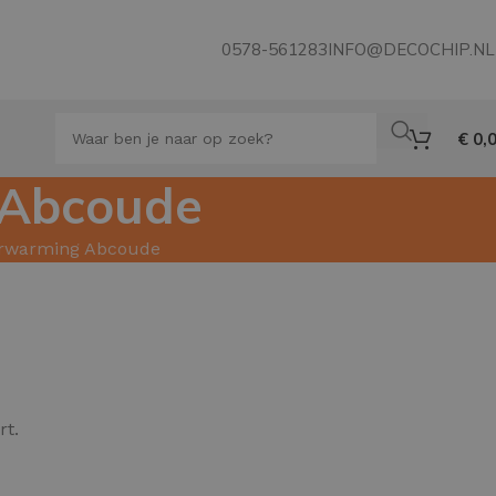
0578-561283
INFO@DECOCHIP.NL
€
0,
 Abcoude
verwarming Abcoude
rt.