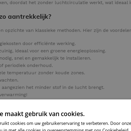
ken, doordat het zonder luchtcirculatie werkt, wat ideaal 
o aantrekkelijk?
n opzichte van klassieke methoden. Hier zijn de voordelen 
giekosten door efficiënte werking.
inig, ideaal voor een groene energieoplossing.
odig, snel en gemakkelijk te installeren.
of periodiek onderhoud.
bele temperatuur zonder koude zones.
 wachten.
 aangezien het minder stof in de lucht brengt.
rverwarming!
 bestelling.
e maakt gebruik van cookies.
r tegels
ruikt cookies om uw gebruikerservaring te verbeteren. Door onze
rme tegelvloer op een slimme manier.
 u in met alle cookies in overeenstemming met ons Cookiebeleid.