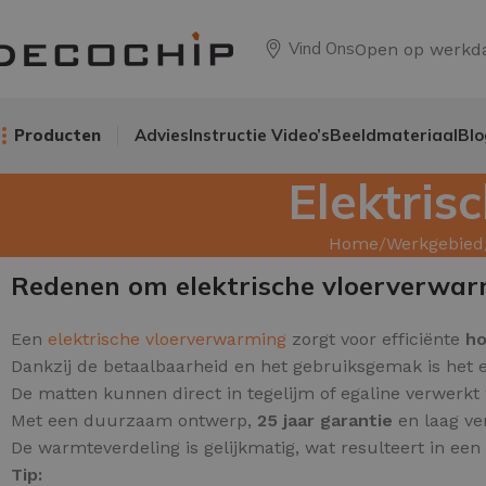
Vind Ons
Open op werkd
Producten
Advies
Instructie Video’s
Beeldmateriaal
Blo
Elektri
Home
Werkgebied
Redenen om elektrische vloerverwar
Een
elektrische vloerverwarming
zorgt voor efficiënte
ho
Dankzij de betaalbaarheid en het gebruiksgemak is het e
De matten kunnen direct in tegelijm of egaline verwerkt
Met een duurzaam ontwerp,
25 jaar garantie
en laag ver
De warmteverdeling is gelijkmatig, wat resulteert in ee
Tip: