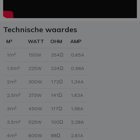
Technische waardes
M²
WATT
OHM
AMP
1m²
150W
354Ω
0.65A
1.5m²
225W
234Ω
0.98A
2m²
300W
172Ω
1.34A
2.5m²
375W
141Ω
1.63A
3m²
450W
117Ω
1.96A
3.5m²
525W
100Ω
2.28A
4m²
600W
88Ω
2.61A