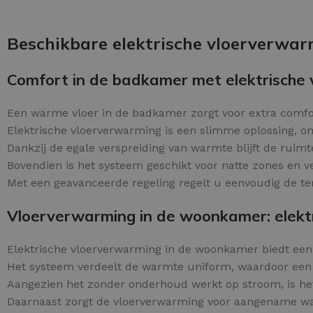
Schraaplaag epoxy
OPTIES SELECTEREN
Gietvloer PU
Beschikbare elektrische vloerverwar
Gietvloer Epoxy
Comfort in de badkamer met elektrische
Een warme vloer in de badkamer zorgt voor extra comf
Elektrische vloerverwarming is een slimme oplossing, om
Dankzij de egale verspreiding van warmte blijft de ruim
Bovendien is het systeem geschikt voor natte zones en ve
Met een geavanceerde regeling regelt u eenvoudig de te
Vloerverwarming in de woonkamer: elektri
Elektrische vloerverwarming in de woonkamer biedt ee
Het systeem verdeelt de warmte uniform, waardoor een
Aangezien het zonder onderhoud werkt op stroom, is he
Daarnaast zorgt de vloerverwarming voor aangename war