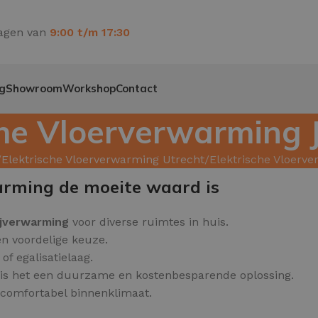
agen van
9:00 t/m 17:30
g
Showroom
Workshop
Contact
che Vloerverwarming 
Elektrische Vloerverwarming Utrecht
Elektrische Vloerv
arming de moeite waard is
ijverwarming
voor diverse ruimtes in huis.
en voordelige keuze.
f egalisatielaag.
 is het een duurzame en kostenbesparende oplossing.
n comfortabel binnenklimaat.