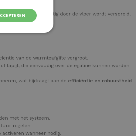
e.
armte snel en gelijkmatig door de vloer wordt verspreid.
ACCEPTEREN
e.
iciëntie van de warmteafgifte vergroot.
t of tapijt, die eenvoudig over de egaline kunnen worden
ioneren, wat bijdraagt aan de
efficiëntie en robuustheid
nden met het systeem.
tuur regelen.
 activeren wanneer nodig.