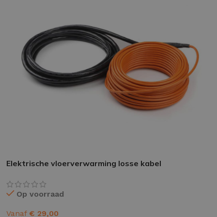
EPOXY GIETVLOER
G
Gietvloer bedrijfsruimte
Gi
Gietvloer garage
Al
Toplaag transparant
Toplaag anti-slip
Elektrische vloerverwarming losse kabel
Budget toplaag
Op voorraad
Toplaag in kleur
Toplaag kleur anti-slip
Vanaf
€
29,00