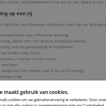
et zonder ventilatieverwarming werkt, wat ideaal is voor wi
ng op een rij
n opzichte van klassieke methoden. Hier zijn de belangrij
energiekosten door efficiënte werking.
inig, ideaal voor een groene energieoplossing.
odig, snel en gemakkelijk te installeren.
f periodiek onderhoud.
emperatuur zonder koude zones.
e wachten.
 aangezien het minder stof in de lucht brengt.
rverwarming!
e maakt gebruik van cookies.
ruikt cookies om uw gebruikerservaring te verbeteren. Door onze
rme tegelvloer op een slimme manier.
 u in met alle cookies in overeenstemming met ons Cookiebeleid.