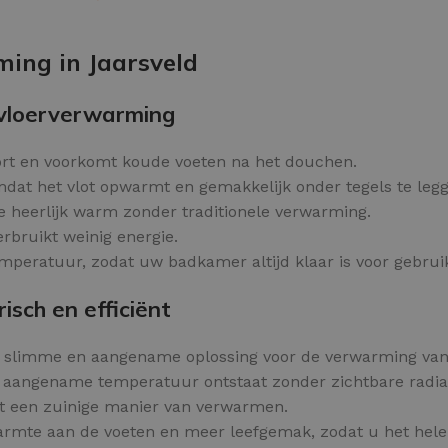
Kleurvlokken
OPTIES SELECTEREN
ming in Jaarsveld
 vloerverwarming
ort en voorkomt koude voeten na het douchen.
dat het vlot opwarmt en gemakkelijk onder tegels te legg
te heerlijk warm zonder traditionele verwarming.
rbruikt weinig energie.
mperatuur, zodat uw badkamer altijd klaar is voor gebrui
sch en efficiënt
n slimme en aangename oplossing voor de verwarming van
 aangename temperatuur ontstaat zonder zichtbare radia
t een zuinige manier van verwarmen.
mte aan de voeten en meer leefgemak, zodat u het hele j