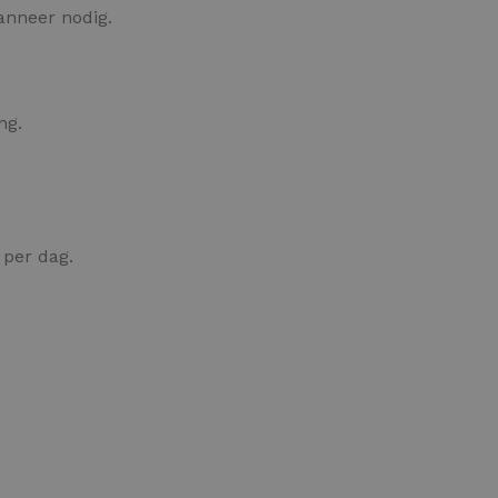
anneer nodig.
ng.
per dag.