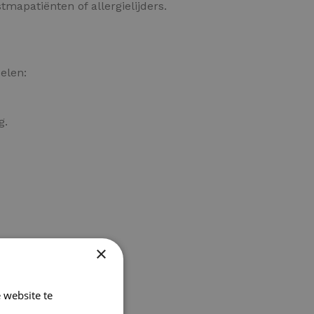
tmapatiënten of allergielijders.
elen:
g.
×
 website te
Lees verder