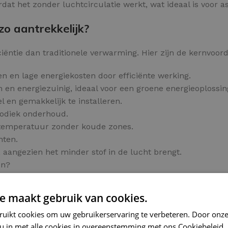
dat het zonder luchtcirculatie werkt, wat ideaal is voor as
o aantrekkelijk?
iëntie dan traditionele verwarming. Hier zijn de kernvoord
n en lage energiekosten door efficiënte werking.
 en energiezuinig, ideaal voor een groene energieoplossin
l en gemakkelijk te installeren.
iodiek onderhoud.
 temperatuur zonder koude zones.
hten.
 aangezien het minder stof in de lucht brengt.
en?
e maakt gebruik van cookies.
ruikt cookies om uw gebruikerservaring te verbeteren. Door onze
ge en prettige verwarming voor elke tegelvloer.
 u in met alle cookies in overeenstemming met ons Cookiebeleid.