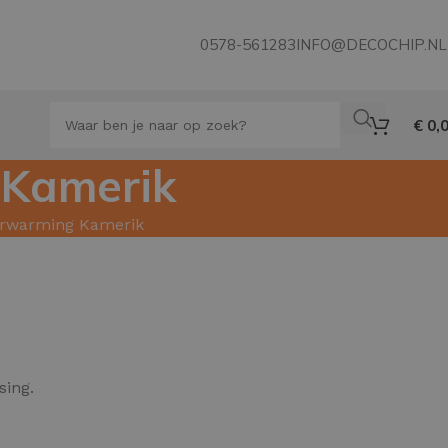
0578-561283
INFO@DECOCHIP.NL
€
0,
 Kamerik
verwarming Kamerik
sing.