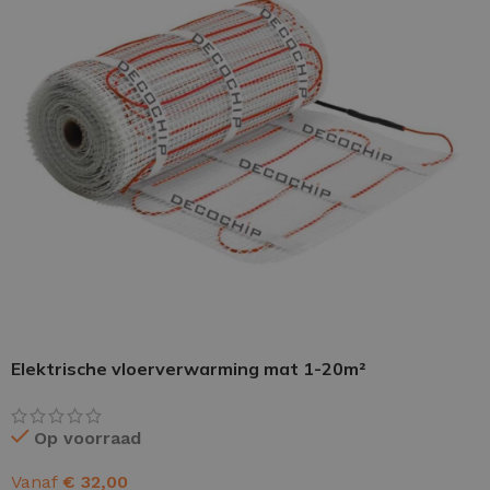
PU GIETVLOER
Gietvloer woonruimte
Gietvloer badkamer
LOS PER VERPAKKING
Impregneer
Elektrische vloerverwarming mat 1-20m²
Impregneer snel
Tegelprimer
Op voorraad
Schraaplaag PU
Vanaf
€
32,00