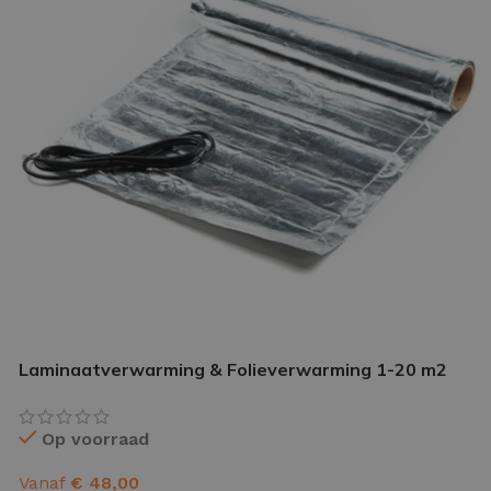
IETVLOER GEREEDSCHAP
etvloer gereedschap pakket
le gereedschappen
Laminaatverwarming & Folieverwarming 1-20 m2
Op voorraad
Vanaf
€
48,00