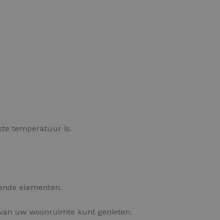
OPTIES SELECTEREN
ste temperatuur is.
rende elementen.
 van uw woonruimte kunt genieten.