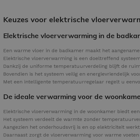
Schraaplaag epoxy
OPTIES SELECTEREN
Gietvloer PU
Keuzes voor elektrische vloerverwar
Gietvloer Epoxy
Elektrische vloerverwarming in de badka
Een warme vloer in de badkamer maakt het aangenamer
Elektrische vloerverwarming is een doeltreffend systeem
Dankzij de uniforme temperatuurverdeling blijft de ru
Bovendien is het systeem veilig en energievriendelijk vo
Met een intelligente temperatuurregelaar regelt u eenv
De ideale verwarming voor de woonkam
Elektrische vloerverwarming in de woonkamer biedt ee
Het systeem verdeelt de warmte zonder temperatuurver
Aangezien het onderhoudsvrij is en op elektriciteit we
Daarnaast zorgt de vloerverwarming voor warme voeten 