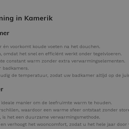
Kleurvlokken
OPTIES SELECTEREN
ming in Kamerik
mer
 én voorkomt koude voeten na het douchen.
, omdat het snel en efficiënt werkt onder tegelvloeren.
imte constant warm zonder extra verwarmingselementen.
or badkamers.
oudig de temperatuur, zodat uw badkamer altijd op de jui
er
n ideale manier om de leefruimte warm te houden.
schillen, waardoor een warme sfeer ontstaat zonder sto
rkt, is het een duurzame verwarmingsmethode.
en verhoogt het wooncomfort, zodat u het hele jaar door