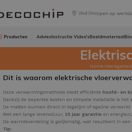
Vind Ons
Open op werkd
Producten
Advies
Instructie Video’s
Beeldmateriaal
Blo
Elektri
Home
Werkgebied
Dit is waarom elektrische vloerverw
Deze verwarmingsmethode biedt efficiënte
hoofd- en b
Dankzij de beperkte kosten en simpele installatie is het 
De matten kunnen direct in tegelijm of egaline verwerkt
Met een lange levensduur,
25 jaar garantie
en energiezu
De warmteverdeling is gelijkmatig, wat resulteert in ee
Tip: