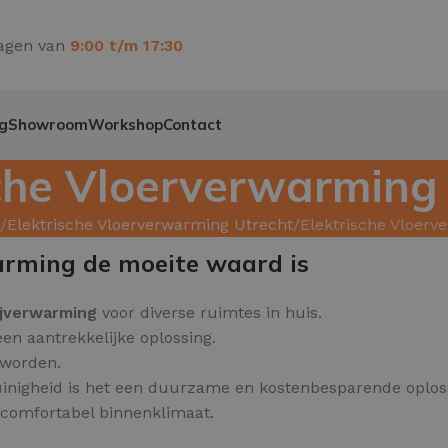
agen van
9:00 t/m 17:30
g
Showroom
Workshop
Contact
sche Vloerverwarming
Elektrische Vloerverwarming Utrecht
Elektrische Vloer
arming de moeite waard is
ijverwarming
voor diverse ruimtes in huis.
een aantrekkelijke oplossing.
 worden.
inigheid is het een duurzame en kostenbesparende oplos
n comfortabel binnenklimaat.