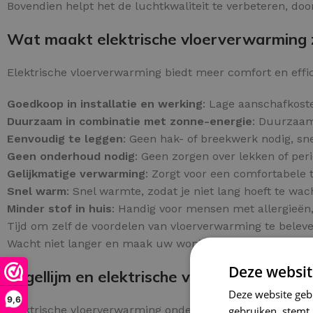
Bovendien helpt het de luchtkwaliteit te verbeteren, door
Wat maakt elektrische vloerverwarming z
Elektrische vloerverwarming biedt meer comfort en effic
Goedkoop in installatie en werking
: Lage aanschafkoste
Duurzaam in combinatie met zonne-energie
: Duurzaam
Eenvoudig te leggen
: Geen hak- of breekwerk nodig, sne
Geen onderhoud nodig
: Geen zorgen over lekken of per
Gelijkmatige verwarming
: Zorgt voor een comfortabele
Snel warm
: Snel warmte, zodat je niet lang hoeft te wac
Minder stof in huis
: Handig voor mensen met allergieën,
Tijd om zelf de voordelen van vloerverwarming te belev
Wacht niet langer en maak uw woning comfortabeler!
Deze websit
Tegellijm en elektrische vloerverwarming
Deze website geb
9,6
Elektrische vloerverwarming onder tegels biedt een zuini
gebruiken, stemt