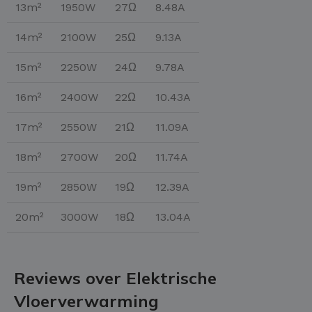
13m²
1950W
27Ω
8.48A
14m²
2100W
25Ω
9.13A
15m²
2250W
24Ω
9.78A
16m²
2400W
22Ω
10.43A
17m²
2550W
21Ω
11.09A
18m²
2700W
20Ω
11.74A
19m²
2850W
19Ω
12.39A
20m²
3000W
18Ω
13.04A
Reviews over Elektrische
Vloerverwarming