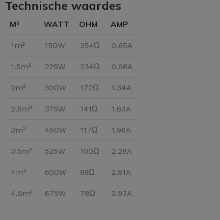
Technische waardes
M²
WATT
OHM
AMP
1m²
150W
354Ω
0.65A
1.5m²
225W
234Ω
0.98A
2m²
300W
172Ω
1.34A
2.5m²
375W
141Ω
1.63A
3m²
450W
117Ω
1.96A
3.5m²
525W
100Ω
2.28A
4m²
600W
88Ω
2.61A
4.5m²
675W
78Ω
2.93A