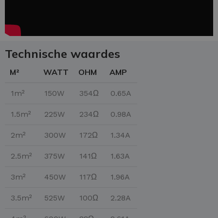
Technische waardes
M²
WATT
OHM
AMP
1m²
150W
354Ω
0.65A
1.5m²
225W
234Ω
0.98A
2m²
300W
172Ω
1.34A
2.5m²
375W
141Ω
1.63A
3m²
450W
117Ω
1.96A
3.5m²
525W
100Ω
2.28A