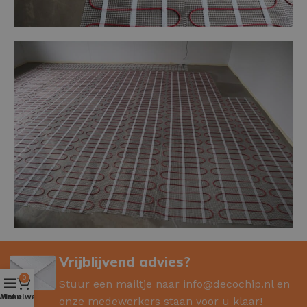
Vrijblijvend advies?
0
Stuur een mailtje naar
info@decochip.nl
en
Winkelwagen
Menu
onze medewerkers staan voor u klaar!