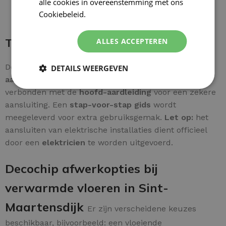
alle cookies in overeenstemming met ons
Cookiebeleid.
Lees verder
Thermostaat installeren
ALLES ACCEPTEREN
De bedrading is zonder problemen aan te sluiten. De
DETAILS WEERGEVEN
aardingsdraad van de mat
wordt rechtstreeks
verbonden met de
hoofd-aardleiding
voor een zekere
aansluiting. Een
stap-voor-stap gids
wordt
meegeleverd voor extra gebruiksgemak.
Let op:
het
aansluiten van elektrische installaties dient officieel
door een
elektricien
te worden uitgevoerd.
Decochip afwerkopties bij
verwarmde vloeren in Sint-
Maartensdijk
Er zijn verscheidene keuzes
beschikbaar, bijvoorbeeld: een vloeiende