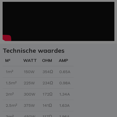
Technische waardes
M²
WATT
OHM
AMP
1m²
150W
354Ω
0.65A
1.5m²
225W
234Ω
0.98A
2m²
300W
172Ω
1.34A
2.5m²
375W
141Ω
1.63A
3m²
450W
117Ω
1.96A