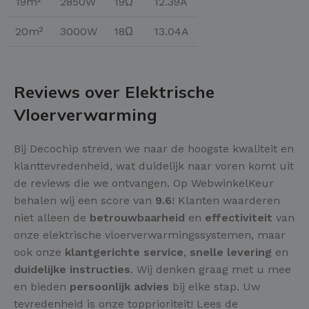
19m²
2850W
19Ω
12.39A
20m²
3000W
18Ω
13.04A
Reviews over Elektrische
Vloerverwarming
Bij Decochip streven we naar de hoogste kwaliteit en
klanttevredenheid, wat duidelijk naar voren komt uit
de reviews die we ontvangen. Op WebwinkelKeur
behalen wij een score van
9.6
! Klanten waarderen
niet alleen de
betrouwbaarheid
en
effectiviteit
van
onze elektrische vloerverwarmingssystemen, maar
ook onze
klantgerichte service
,
snelle levering
en
duidelijke instructies
. Wij denken graag met u mee
en bieden
persoonlijk advies
bij elke stap. Uw
tevredenheid is onze topprioriteit! Lees de