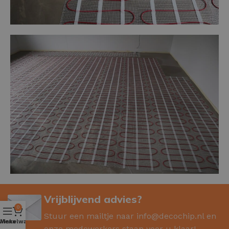
Vrijblijvend advies?
0
Stuur een mailtje naar
info@decochip.nl
en
Winkelwagen
Menu
onze medewerkers staan voor u klaar!