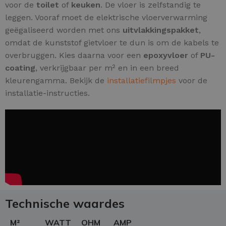
voor de
toilet
of
keuken
. De vloer is zelfstandig te
leggen. Vooraf moet de elektrische vloerverwarming
geëgaliseerd worden met ons
uitvlakkingspakket
,
omdat de kunststof gietvloer te dun is om de kabels te
overbruggen. Kies daarna voor een
epoxyvloer
of
PU-
coating
, verkrijgbaar per m² en in een breed
kleurengamma. Bekijk de
installatiefilmpjes
voor de
installatie-instructies.
Technische waardes
M²
WATT
OHM
AMP