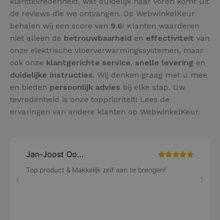
klanttevredenheid, wat duidelijk naar voren komt uit
de reviews die we ontvangen. Op WebwinkelKeur
behalen wij een score van
9.6
! Klanten waarderen
niet alleen de
betrouwbaarheid
en
effectiviteit
van
onze elektrische vloerverwarmingssystemen, maar
ook onze
klantgerichte service
,
snelle levering
en
duidelijke instructies
. Wij denken graag met u mee
en bieden
persoonlijk advies
bij elke stap. Uw
tevredenheid is onze topprioriteit! Lees de
ervaringen van andere klanten op WebwinkelKeur.