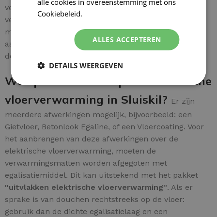
alle cookies in overeenstemming met ons
verbonden met de
huisinstallatie-aarde
voor een
Cookiebeleid.
Lees verder
veilige installatie. Een
uitgebreide instructie
wordt
meegeleverd voor extra gebruiksgemak.
Let op:
het
ALLES ACCEPTEREN
aansluiten van elektrische installaties dient officieel
door een
elektricien
te worden uitgevoerd.
DETAILS WEERGEVEN
Wat past er bovenop uw elektrische
vloerverwarming in Sluiskil?
Er zijn
meerdere afwerkingen mogelijk, bijvoorbeeld: een
Gietvloer, Betonlook Egaline, of een Vloercoating. Voor
het aanbrengen van deze afwerkingen over de
elektrische vloerverwarming, moeten de
verwarmingsmatten worden afgegoten met
egalisatiemiddel. Dit kan uitstekend met het pakket
''uitvlakken elektrische vloerverwarming''
. Als er
sprake is van douchen rechtstreeks op de vloer:
gebruik dan de dichte egalisatielaag en een