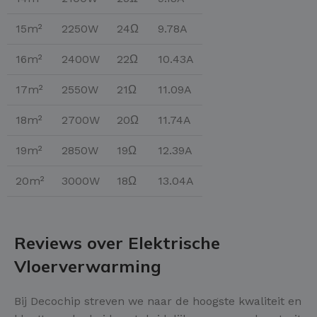
15m²
2250W
24Ω
9.78A
16m²
2400W
22Ω
10.43A
17m²
2550W
21Ω
11.09A
18m²
2700W
20Ω
11.74A
19m²
2850W
19Ω
12.39A
20m²
3000W
18Ω
13.04A
Reviews over Elektrische
Vloerverwarming
Bij Decochip streven we naar de hoogste kwaliteit en