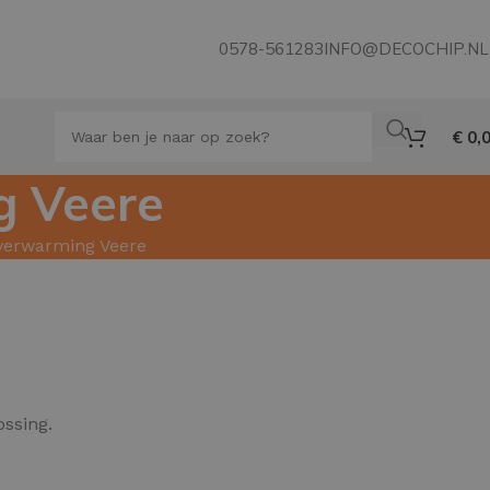
0578-561283
INFO@DECOCHIP.NL
€
0,
g Veere
rverwarming Veere
ssing.