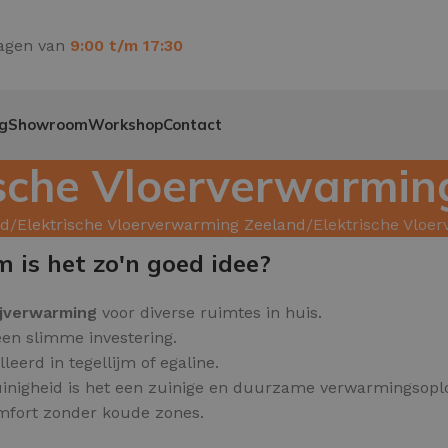
agen van
9:00 t/m 17:30
g
Showroom
Workshop
Contact
ische Vloerverwarmin
ed
Elektrische Vloerverwarming Zeeland
Elektrische Vloe
 is het zo'n goed idee?
ijverwarming
voor diverse ruimtes in huis.
een slimme investering.
erd in tegellijm of egaline.
inigheid is het een zuinige en duurzame verwarmingsoplo
omfort zonder koude zones.