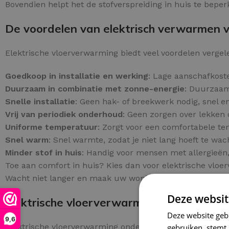
Bovendien helpt het de stofverspreiding in huis te beper
De voordelen van elektrisch verwarmen v
Elektrische vloerverwarming biedt veel voordelen verge
Goedkoop in installatie en werking
: Lage aanschafkoste
Duurzaam in combinatie met zonne-energie
: Duurzaam
Snelle installatie
: Geen hak- of breekwerk nodig, snel en
Vrij van periodiek onderhoud
: Geen zorgen over lekken 
Uniforme temperatuur
: Zorgt voor een comfortabele t
Snel warm
: Snel warmte, zodat je niet lang hoeft te wac
Minder stof in huis
: Handig voor mensen met allergieën,
Toe aan comfort in huis? Kies dan voor elektrische vloe
Wacht niet langer en maak uw woning comfortabeler!
Deze websit
Elektrische vloerverwarming geschikt voo
Deze website geb
9,6
Elektrische vloerverwarming onder tegels biedt een zuini
gebruiken, stemt