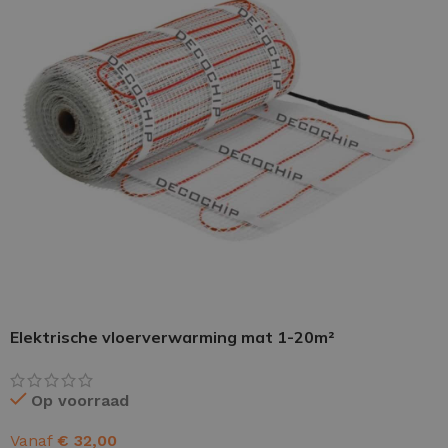
PU GIETVLOER
Gietvloer woonruimte
Gietvloer badkamer
LOS PER VERPAKKING
Impregneer
Elektrische vloerverwarming mat 1-20m²
Impregneer snel
Tegelprimer
Op voorraad
Schraaplaag PU
Vanaf
€
32,00