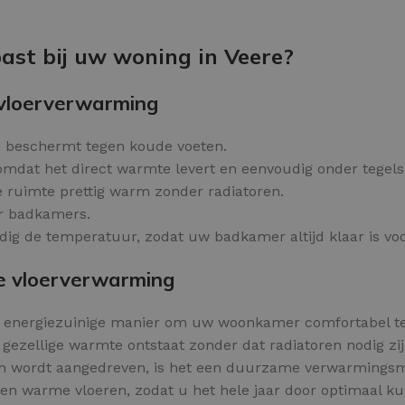
Kleurvlokken
OPTIES SELECTEREN
ast bij uw woning in Veere?
 vloerverwarming
 beschermt tegen koude voeten.
 omdat het direct warmte levert en eenvoudig onder tegel
e ruimte prettig warm zonder radiatoren.
or badkamers.
g de temperatuur, zodat uw badkamer altijd klaar is voo
e vloerverwarming
n energiezuinige manier om uw woonkamer comfortabel t
ezellige warmte ontstaat zonder dat radiatoren nodig zij
sch wordt aangedreven, is het een duurzame verwarmings
en warme vloeren, zodat u het hele jaar door optimaal k