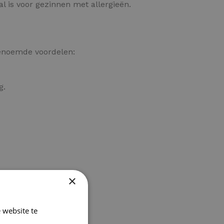
l is voor gezinnen met allergieën.
genoemde voordelen:
g.
×
 website te
Lees verder