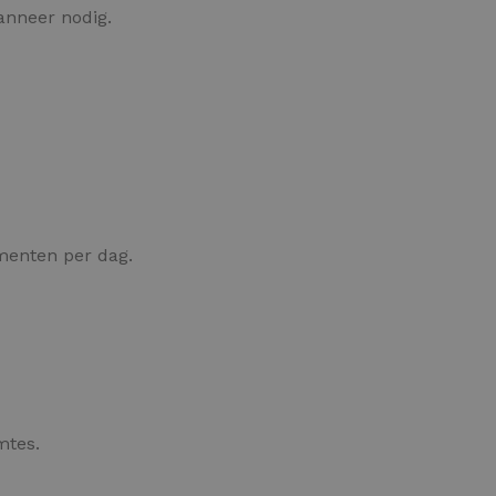
anneer nodig.
enten per dag.
mtes.