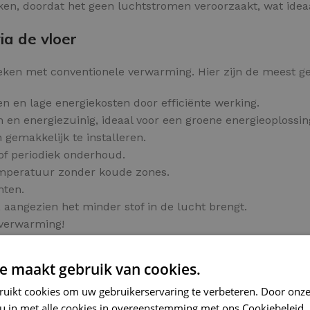
ken, doordat het geen luchtstromen veroorzaakt, wat ideaa
ia de vloer
leken met conventionele verwarming. Hier zijn de meest 
n en lage energiekosten door efficiënte werking.
 en energiezuinig, ideaal voor een groene energieoplossin
 gemakkelijk te installeren.
of periodiek onderhoud.
emperatuur zonder koude zones.
hten.
 aangezien het minder stof in de lucht brengt.
rverwarming!
e maakt gebruik van cookies.
r tegels
ruikt cookies om uw gebruikerservaring te verbeteren. Door onze
ge en prettige verwarming voor elke tegelvloer.
 u in met alle cookies in overeenstemming met ons Cookiebeleid.