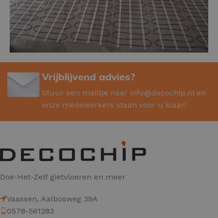
Vrijblijvend advies?
Stuur een mailtje naar
info@decochip.nl
en
onze medewerkers staan voor u klaar!
Doe-Het-Zelf gietvloeren en meer
Vaassen, Aalbosweg 39A
0578-561283