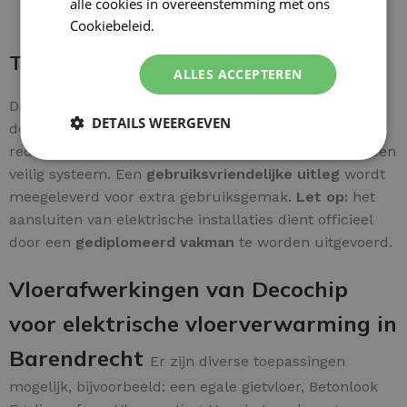
alle cookies in overeenstemming met ons
Cookiebeleid.
Lees verder
Thermostaat bedraden
ALLES ACCEPTEREN
De bedrading is rechtstreeks aan te sluiten achter op
DETAILS WEERGEVEN
de thermostaat. De
aardkabel van de mat
wordt
rechtstreeks verbonden met de
aardingspunt
voor een
veilig systeem. Een
gebruiksvriendelijke uitleg
wordt
meegeleverd voor extra gebruiksgemak.
Let op:
het
aansluiten van elektrische installaties dient officieel
door een
gediplomeerd vakman
te worden uitgevoerd.
Vloerafwerkingen van Decochip
voor elektrische vloerverwarming in
Barendrecht
Er zijn diverse toepassingen
mogelijk, bijvoorbeeld: een egale gietvloer, Betonlook