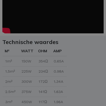
Technische waardes
M²
WATT
OHM
AMP
1m²
150W
354Ω
0.65A
1.5m²
225W
234Ω
0.98A
2m²
300W
172Ω
1.34A
2.5m²
375W
141Ω
1.63A
3m²
450W
117Ω
1.96A