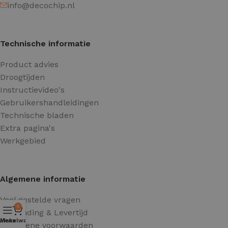
info@decochip.nl
Technische informatie
Product advies
Droogtijden
Instructievideo's
Gebruikershandleidingen
Technische bladen
Extra pagina's
Werkgebied
Algemene informatie
Veel gestelde vragen
0
Verzending & Levertijd
Winkelwagen
Menu
Algemene voorwaarden