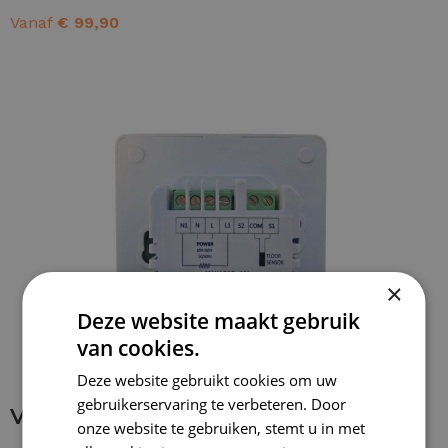
Vanaf
€
99,90
OPTIES SELECTEREN
×
Deze website maakt gebruik
van cookies.
Deze website gebruikt cookies om uw
gebruikerservaring te verbeteren. Door
Verbinding maken met thermostaat
onze website te gebruiken, stemt u in met