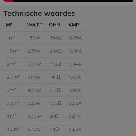
Technische waardes
M²
WATT
OHM
AMP
1m²
150W
354Ω
0.65A
1.5m²
225W
234Ω
0.98A
2m²
300W
172Ω
1.34A
2.5m²
375W
141Ω
1.63A
3m²
450W
117Ω
1.96A
3.5m²
525W
100Ω
2.28A
4m²
600W
88Ω
2.61A
4.5m²
675W
78Ω
2.93A