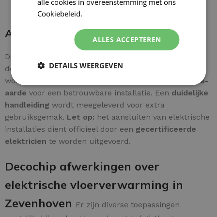
alle cookies in overeenstemming met ons
Cookiebeleid.
Lees verder
Aansluiten thermostaat
ALLES ACCEPTEREN
De bedrading is rechtstreeks aan te sluiten achter op
DETAILS WEERGEVEN
de thermostaat. De
groene/geel draad van de mat
wordt rechtstreeks verbonden met de
huisinstallatie-
aarde
voor een betrouwbare installatie. Een
duidelijke
handleiding
wordt meegeleverd voor extra
gebruiksgemak.
Let op:
het aansluiten van elektrische
installaties dient officieel door een
gecertificeerde
elektricien
te worden uitgevoerd.
Decochip afwerkingen over
elektrische vloerverwarming in
Zevenhoven
Er zijn diverse toepassingen