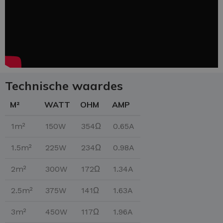
Technische waardes
M²
WATT
OHM
AMP
1m²
150W
354Ω
0.65A
1.5m²
225W
234Ω
0.98A
2m²
300W
172Ω
1.34A
2.5m²
375W
141Ω
1.63A
3m²
450W
117Ω
1.96A