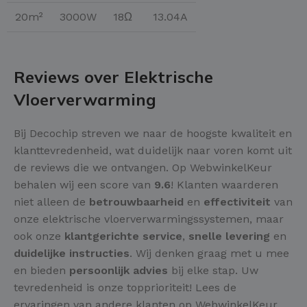
20m²
3000W
18Ω
13.04A
Reviews over Elektrische
Vloerverwarming
Bij Decochip streven we naar de hoogste kwaliteit en
klanttevredenheid, wat duidelijk naar voren komt uit
de reviews die we ontvangen. Op WebwinkelKeur
behalen wij een score van
9.6
! Klanten waarderen
niet alleen de
betrouwbaarheid
en
effectiviteit
van
onze elektrische vloerverwarmingssystemen, maar
ook onze
klantgerichte service
,
snelle levering
en
duidelijke instructies
. Wij denken graag met u mee
en bieden
persoonlijk advies
bij elke stap. Uw
tevredenheid is onze topprioriteit! Lees de
ervaringen van andere klanten op WebwinkelKeur.