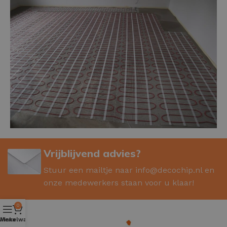
Vrijblijvend advies?
Stuur een mailtje naar
info@decochip.nl
en
onze medewerkers staan voor u klaar!
0
Winkelwagen
Menu