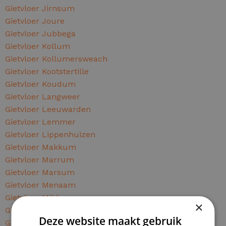
Gietvloer Jirnsum
Gietvloer Joure
Gietvloer Jubbega
Gietvloer Kollum
Gietvloer Kollumersweach
Gietvloer Kootstertille
Gietvloer Koudum
Gietvloer Langweer
Gietvloer Leeuwarden
Gietvloer Lemmer
Gietvloer Lippenhuizen
Gietvloer Makkum
Gietvloer Marrum
Gietvloer Marsum
Gietvloer Menaam
Gietvloer Mildam
×
Gietvloer Minnertsga
Deze website maakt gebruik
Gietvloer Mitselwier