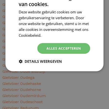
van cookies.
Gietvloer Nes
Gietvloer Nieuwehorne
Deze website gebruikt cookies om uw
Gietvloer Noardburgum
gebruikerservaring te verbeteren. Door
Gietvloer Noordwolde
onze website te gebruiken, stemt u in met
Gietvloer Oentsjerk
alle cookies in overeenstemming met ons
Gietvloer Oldeberkoop
Cookiebeleid.
Lees verder
Gietvloer Oldeholtpade
Gietvloer Oosterzee
ALLES ACCEPTEREN
Gietvloer Opeinde
Gietvloer Oppenhuizen
DETAILS WEERGEVEN
Gietvloer Oranjewoud
Gietvloer Oude Bildtzijl
Gietvloer Oudega
Gietvloer Oudehaske
Gietvloer Oudehorne
Gietvloer Oudemirdum
Gietvloer Oudeschoot
Gietvloer Reduzum