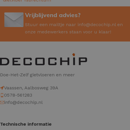
Vrijblijvend advies?
Stuur een mailtje naar
info@decochip.nl
en
onze medewerkers staan voor u klaar!
Doe-Het-Zelf gietvloeren en meer
Vaassen, Aalbosweg 39A
0578-561283
info@decochip.nl
Technische informatie