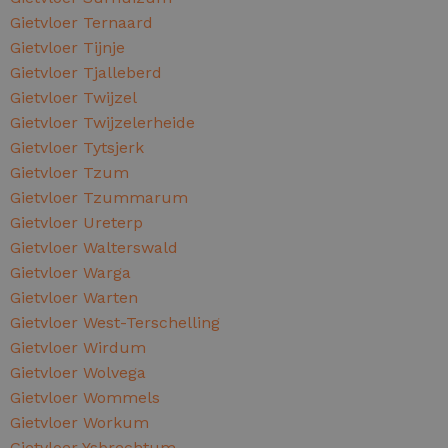
Gietvloer Ternaard
Gietvloer Tijnje
Gietvloer Tjalleberd
Gietvloer Twijzel
Gietvloer Twijzelerheide
Gietvloer Tytsjerk
Gietvloer Tzum
Gietvloer Tzummarum
Gietvloer Ureterp
Gietvloer Walterswald
Gietvloer Warga
Gietvloer Warten
Gietvloer West-Terschelling
Gietvloer Wirdum
Gietvloer Wolvega
Gietvloer Wommels
Gietvloer Workum
Gietvloer Ysbrechtum