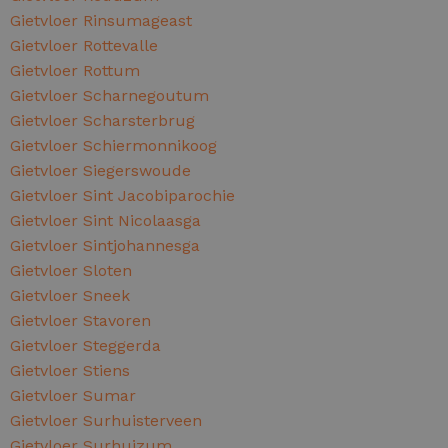
Gietvloer Rinsumageast
Gietvloer Rottevalle
Gietvloer Rottum
Gietvloer Scharnegoutum
Gietvloer Scharsterbrug
Gietvloer Schiermonnikoog
Gietvloer Siegerswoude
Gietvloer Sint Jacobiparochie
Gietvloer Sint Nicolaasga
Gietvloer Sintjohannesga
Gietvloer Sloten
Gietvloer Sneek
Gietvloer Stavoren
Gietvloer Steggerda
Gietvloer Stiens
Gietvloer Sumar
Gietvloer Surhuisterveen
Gietvloer Surhuizum