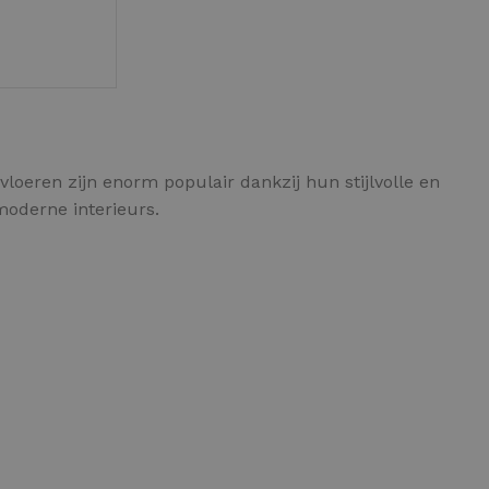
GEN
IETVLOER GEREEDSCHAP
loeren zijn enorm populair dankzij hun stijlvolle en
etvloer gereedschap pakket
moderne interieurs.
le gereedschappen