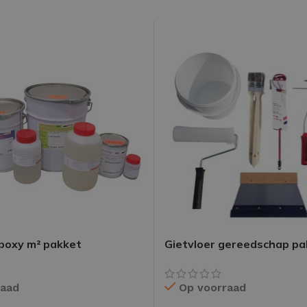
epoxy m² pakket
Gietvloer gereedschap pa
50m²
raad
Op voorraad