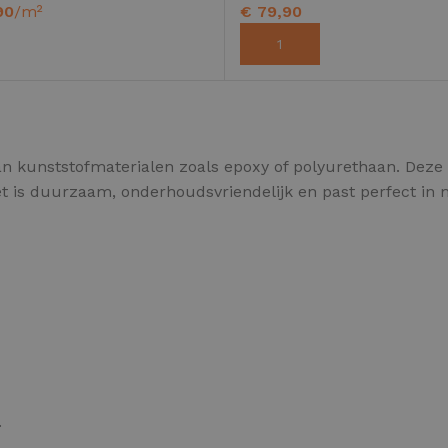
90
/m²
€
79,90
LECTEREN
TOEVOEGEN AAN WINKELWA
EPOXY GIETVLOER
G
n kunststofmaterialen zoals epoxy of polyurethaan. Deze v
Gietvloer bedrijfsruimte
Gi
et is duurzaam, onderhoudsvriendelijk en past perfect in 
Gietvloer garage
Al
Toplaag transparant
Toplaag anti-slip
Budget toplaag
Toplaag in kleur
.
Toplaag kleur anti-slip