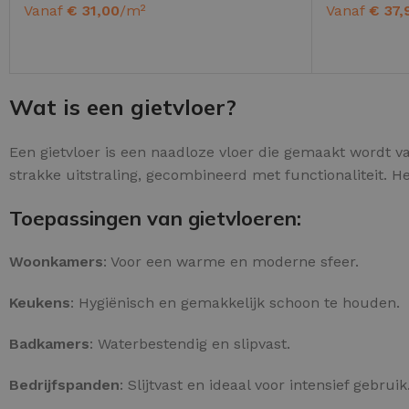
Vanaf
€
31,00
/m²
Vanaf
€
37,
OPTIES SELECTEREN
OPTIES SE
Wat is een gietvloer?
PU GIETVLOER
Een gietvloer is een naadloze vloer die gemaakt wordt va
Gietvloer woonruimte
strakke uitstraling, gecombineerd met functionaliteit. H
Gietvloer badkamer
Toepassingen van gietvloeren:
LOS PER VERPAKKING
Woonkamers
: Voor een warme en moderne sfeer.
Impregneer
Keukens
: Hygiënisch en gemakkelijk schoon te houden.
Impregneer snel
Badkamers
: Waterbestendig en slipvast.
Tegelprimer
Schraaplaag PU
Bedrijfspanden
: Slijtvast en ideaal voor intensief gebruik