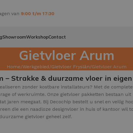
agen van
9:00 t/m 17:30
g
Showroom
Workshop
Contact
Gietvloer Arum
Home
Werkgebied
Gietvloer Fryslân
Gietvloer Arum
m – Strakke & duurzame vloer in eigen
realiseren zonder kostbare installateurs? Met de complete 
 garage of werkruimte. Onze gietvloer pakketten bestaan u
 dat jaren meegaat. Bij Decochip bestelt u snel en veilig 
ereen die een naadloze designvloer in huis of kantoor wil 
duurzame gietvloer geheel zelf.