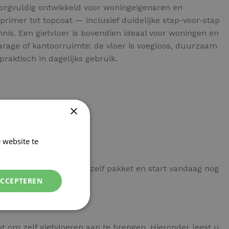
n zorgvuldig ontwikkeld voor woningeigenaren en
mer tot topcoat — inclusief duidelijke stap-voor-stap
nnis. Een gietvloer is bovendien ideaal voor woningen en
rage of kantoorruimte: de vloer is voegloos, duurzaam
raktisch in dagelijks gebruik.
×
 website te
Lees verder
 een compleet doe-het-zelf pakket en start vandaag nog
ACCEPTEREN
bt om zelf gietvloeren aan te brengen. Hieronder leest u