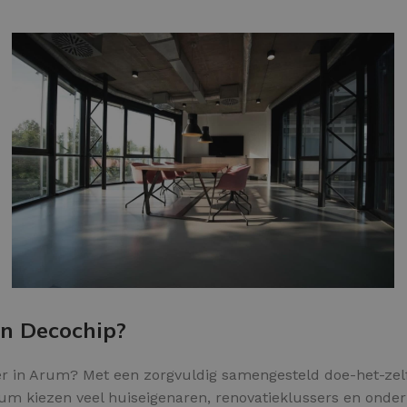
Kleurvlokken
an Decochip?
r in Arum? Met een zorgvuldig samengesteld doe-het-zelf
um kiezen veel huiseigenaren, renovatieklussers en ondern