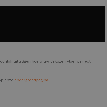
oonlijk uitleggen hoe u uw gekozen vloer perfect
 op onze
ondergrondpagina
.