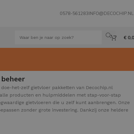
0578-561283
INFO@DECOCHIP.NL
€
0,
 beheer
doe-het-zelf gietvloer pakketten van Decochip.nl
it alle producten en hulpmiddelen met stap-voor-stap
hoogwaardige gietvloeren die u zelf kunt aanbrengen. Onze
toepassen zonder grote investering. Dankzij onze heldere