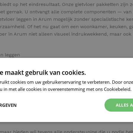
p biedt op het eindresultaat. Onze gietvloer pakketten zij
et gemak. U ontvangt alle complete componenten — van pri
ietvloer leggen in Arum mogelijk zonder specialistische ke
urzaamheid. Of het nu gaat om een woonkamer, keuken, ga
oer in Arum niet alleen visueel indrukwekkend, maar ook p
en leggen
r
e maakt gebruik van cookies.
ruikt cookies om uw gebruikerservaring te verbeteren. Door onze
 u in met alle cookies in overeenstemming met ons Cookiebeleid.
n tegen een fractie van de normale kosten? Kies dan voor
ERGEVEN
ALLES 
ning of ruimte in Arum en bestel direct online.
, maar bieden wij tevens alle ondersteuning die u nodig he