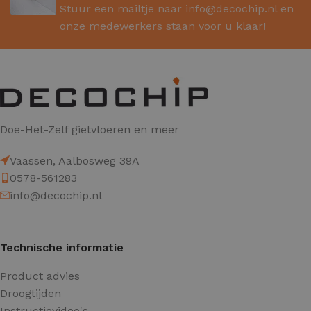
Stuur een mailtje naar
info@decochip.nl
en
onze medewerkers staan voor u klaar!
Doe-Het-Zelf gietvloeren en meer
Vaassen, Aalbosweg 39A
0578-561283
info@decochip.nl
Technische informatie
Product advies
Droogtijden
Instructievideo's