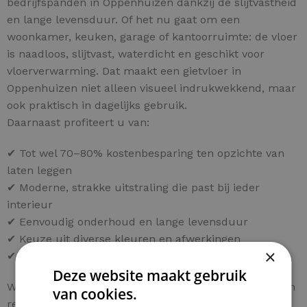
bedrijfspanden in Oppenhuizen dankzij de slijtvastheid
en lange levensduur. Of het nu gaat om een
woonkamer, keuken, garage of kantoorruimte: de vloer
is naadloos, slijtvast, waterdicht en geschikt voor
vloerverwarming. Dat maakt een gietvloer in
Oppenhuizen niet alleen visueel indrukwekkend, maar
ook praktisch in dagelijks gebruik.
Daarnaast profiteert u van:
✔ Tot wel 70–80% kostenbesparing ten opzichte van
laten leggen
✔ Moderne, strakke uitstraling die past bij ieder
interieur
✔ Eenvoudig onderhoud en lange levensduur
✔ Keuze uit diverse kleuren en afwerkingen
×
✔ Persoonlijk advies voor uw project in Oppenhuizen
Deze website maakt gebruik
Wilt u ook een hoogwaardige gietvloer in Oppenhuizen
van cookies.
realiseren tegen een fractie van de normale kosten?