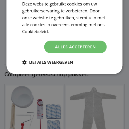
Rollerstok
voor het rollen
Deze website gebruikt cookies om uw
gebruikerservaring te verbeteren. Door
onze website te gebruiken, stemt u in met
Afplakband
voor het afplakken
alle cookies in overeenstemming met ons
Cookiebeleid.
Lees verder
Voor meer gereedschap bekijk de
gereedschap
ALLES ACCEPTEREN
pagina
DETAILS WEERGEVEN
Compleet gereedschap pakket: