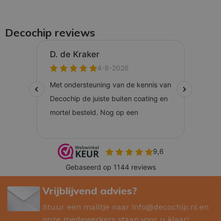
Decochip reviews
Vrijblijvend advies?
Stuur een mailtje naar
info@decochip.nl
en
onze medewerkers staan voor u klaar!