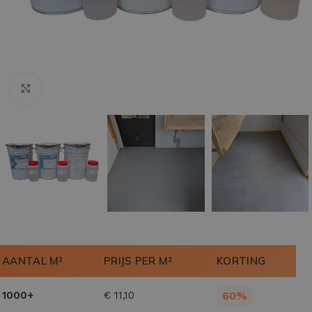
Klik om te vergroten
AANTAL M²
PRIJS PER M²
KORTING
1000+
€
11,10
60%