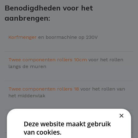
Benodigdheden voor het
aanbrengen:
Korfmenger
en boormachine op 230V
Twee componenten rollers 10cm
voor het rollen
langs de muren
Twee componenten
rollers 18
voor het rollen van
het middenvlak
×
Rollerbeugel 10cm
en
rollerbeugel 18cm
Deze website maakt gebruik
van cookies.