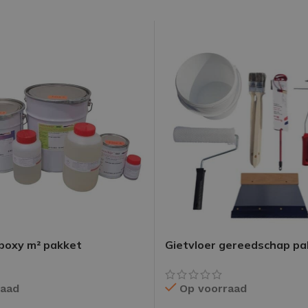
epoxy m² pakket
Gietvloer gereedschap pa
50m²
raad
Op voorraad