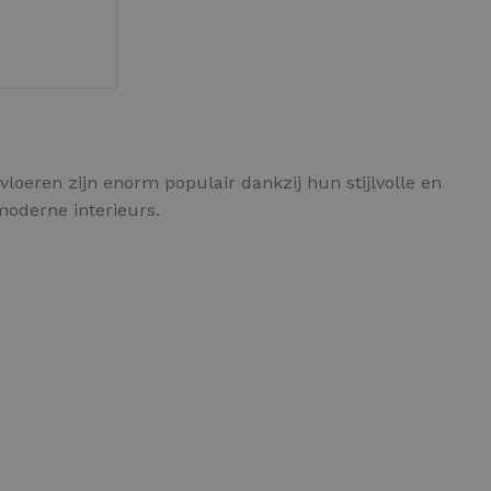
GEN
IETVLOER GEREEDSCHAP
loeren zijn enorm populair dankzij hun stijlvolle en
etvloer gereedschap pakket
moderne interieurs.
le gereedschappen