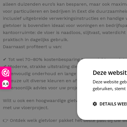
alleen duizenden euro’s kan besparen, maar ook maximale
voor particulieren en bedrijven in Eext die duurzaamh
inclusief uitgebreide verwerkingsinstructies en handige
gietvloer is bovendien ideaal voor woningen en bedrijfs
kantoorruimte: de vloer is naadloos, slijtvast, waterdic
praktisch in dagelijks gebruik.
Daarnaast profiteert u van:
✔ Tot wel 70–80% kostenbesparing ten opzichte van lat
✔ Moderne, strakke uitstraling die past bij ieder interieu
Deze websit
✔ Eenvoudig onderhoud en lange levensduur
✔ Keuze uit diverse kleuren en afwerkingen
Deze website geb
9,6
✔ Persoonlijk advies voor uw project in Eext
gebruiken, stemt
Wilt u ook een hoogwaardige gietvloer in Eext realisere
DETAILS WE
met uw vloerproject.
👉 Ontdek welk gietvloer pakket het beste past bij uw wo