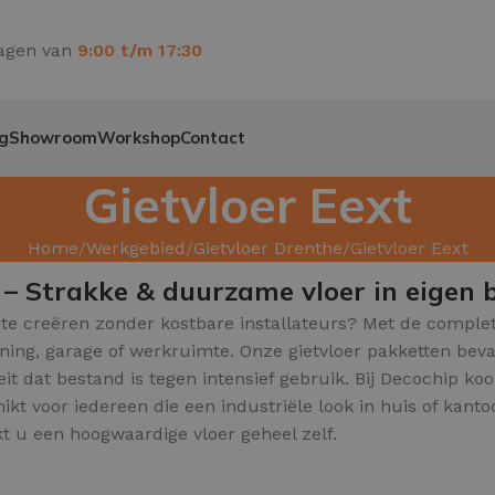
agen van
9:00 t/m 17:30
g
Showroom
Workshop
Contact
Gietvloer Eext
Home
Werkgebied
Gietvloer Drenthe
Gietvloer Eext
t – Strakke & duurzame vloer in eigen 
te creëren zonder kostbare installateurs? Met de complet
oning, garage of werkruimte. Onze gietvloer pakketten be
eit dat bestand is tegen intensief gebruik. Bij Decochip k
ikt voor iedereen die een industriële look in huis of kanto
kt u een hoogwaardige vloer geheel zelf.