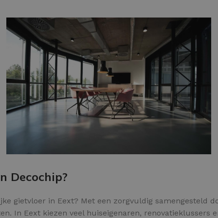
Kleurvlokken
an Decochip?
ke gietvloer in Eext? Met een zorgvuldig samengesteld doe
n. In Eext kiezen veel huiseigenaren, renovatieklussers e