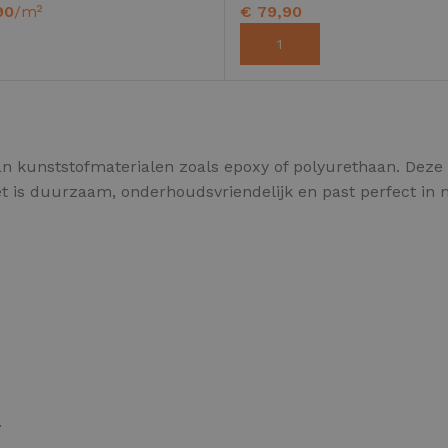
90
/m²
€
79,90
LECTEREN
TOEVOEGEN AAN WINKELWA
EPOXY GIETVLOER
G
n kunststofmaterialen zoals epoxy of polyurethaan. Deze v
Gietvloer bedrijfsruimte
Gi
et is duurzaam, onderhoudsvriendelijk en past perfect in 
Gietvloer garage
Al
Toplaag transparant
Toplaag anti-slip
Budget toplaag
Toplaag in kleur
.
Toplaag kleur anti-slip