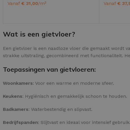
Vanaf
€
31,00
/m²
Vanaf
€
37,
OPTIES SELECTEREN
OPTIES SE
Wat is een gietvloer?
PU GIETVLOER
Een gietvloer is een naadloze vloer die gemaakt wordt va
Gietvloer woonruimte
strakke uitstraling, gecombineerd met functionaliteit. H
Gietvloer badkamer
Toepassingen van gietvloeren:
LOS PER VERPAKKING
Woonkamers
: Voor een warme en moderne sfeer.
Impregneer
Keukens
: Hygiënisch en gemakkelijk schoon te houden.
Impregneer snel
Badkamers
: Waterbestendig en slipvast.
Tegelprimer
Schraaplaag PU
Bedrijfspanden
: Slijtvast en ideaal voor intensief gebruik