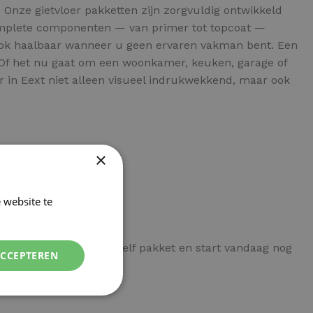
Onze gietvloer pakketten zijn zorgvuldig ontwikkeld
complete componenten — van primer tot topcoat —
t ook haalbaar wanneer u geen ervaren vakman bent. Een
. Of het nu gaat om een woonkamer, keuken, garage of
er in Eext niet alleen visueel indrukwekkend, maar ook
×
 website te
Lees verder
een compleet doe-het-zelf pakket en start vandaag nog
ACCEPTEREN