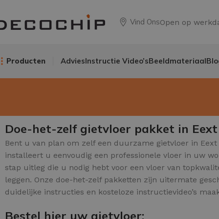
Vind Ons
Open op werkd
Producten
Advies
Instructie Video’s
Beeldmateriaal
Blo
Doe-het-zelf gietvloer pakket in Eex
Bent u van plan om zelf een duurzame gietvloer in Eext 
installeert u eenvoudig een professionele vloer in uw w
stap uitleg die u nodig hebt voor een vloer van topkwalit
leggen. Onze doe-het-zelf pakketten zijn uitermate gesch
duidelijke instructies en kosteloze instructievideo’s maa
Bestel hier uw gietvloer: