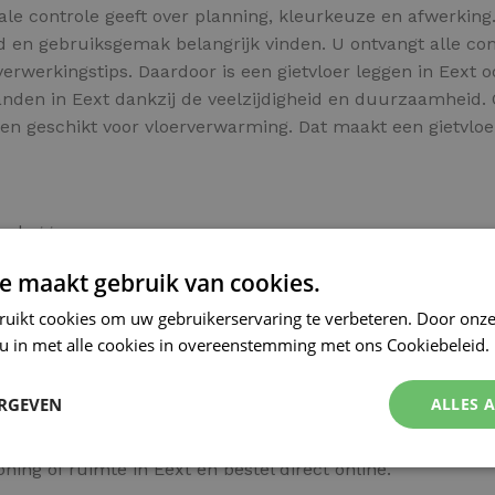
 controle geeft over planning, kleurkeuze en afwerking. 
eid en gebruiksgemak belangrijk vinden. U ontvangt alle 
 verwerkingstips. Daardoor is een gietvloer leggen in Eex
panden in Eext dankzij de veelzijdigheid en duurzaamheid
ht en geschikt voor vloerverwarming. Dat maakt een gietvlo
en leggen
r
e maakt gebruik van cookies.
ruikt cookies om uw gebruikerservaring te verbeteren. Door onze
 u in met alle cookies in overeenstemming met ons Cookiebeleid.
n tegen een fractie van de normale kosten? Kies dan voor 
ERGEVEN
ALLES 
ning of ruimte in Eext en bestel direct online.