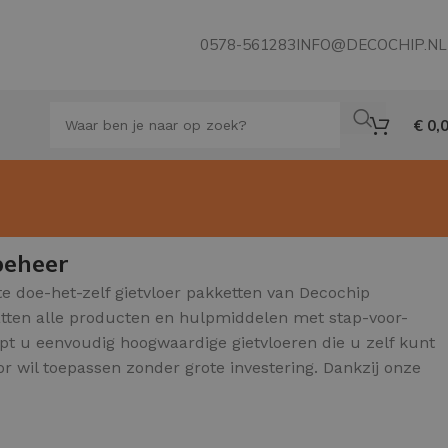
0578-561283
INFO@DECOCHIP.NL
€
0,
beheer
e doe-het-zelf gietvloer pakketten van Decochip
vatten alle producten en hulpmiddelen met stap-voor-
oopt u eenvoudig hoogwaardige gietvloeren die u zelf kunt
or wil toepassen zonder grote investering. Dankzij onze