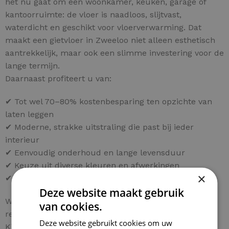
het nu gaat om een woonkamer, keuken, garage of
kantoorruimte: de vloer is naadloos, slijtvast,
waterdicht en geschikt voor vloerverwarming. Dat
maakt een gietvloer in Zweeloo niet alleen esthetisch
aantrekkelijk, maar ook een slimme investering voor de
lange termijn.
Daarnaast profiteert u van:
✔ Tot wel 70–80% kostenbesparing ten opzichte van
laten leggen
✔ Moderne, strakke uitstraling die past bij ieder
interieur
✔ Eenvoudig onderhoud en lange levensduur
✔ Keuze uit diverse kleuren en afwerkingen
×
✔ Persoonlijk advies voor uw project in Zweeloo
Deze website maakt gebruik
Wilt u ook een hoogwaardige gietvloer in Zweeloo
van cookies.
realiseren tegen een fractie van de normale kosten?
Deze website gebruikt cookies om uw
Kies dan voor een compleet doe-het-zelf pakket en