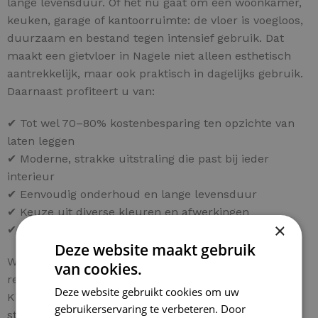
lange levensduur. Of het nu gaat om een woonkamer,
keuken, garage of kantoorruimte: de vloer is voegloos,
duurzaam en bestand tegen intensief gebruik. Dat
maakt een gietvloer in Nagele niet alleen esthetisch
aantrekkelijk, maar ook praktisch in dagelijks gebruik.
Daarnaast profiteert u van:
✔ Tot wel 70–80% kostenbesparing ten opzichte van
laten leggen
✔ Moderne, strakke uitstraling die past bij ieder
interieur
✔ Eenvoudig onderhoud en lange levensduur
✔ Keuze uit diverse kleuren en afwerkingen
×
✔ Persoonlijk advies voor uw project in Nagele
Deze website maakt gebruik
Wilt u ook een hoogwaardige gietvloer in Nagele
van cookies.
realiseren tegen een fractie van de normale kosten?
Deze website gebruikt cookies om uw
Kies dan voor een compleet doe-het-zelf pakket en
gebruikerservaring te verbeteren. Door
start vandaag nog met uw vloerproject.