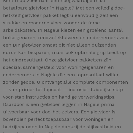
Bent u op zoek naar een hoogwaardige maar
betaalbare gietvloer in Nagele? Met een volledig doe-
het-zelf gietvloer pakket legt u eenvoudig zelf een
strakke en moderne vloer zonder de forse
arbeidskosten. In Nagele kiezen een groeiend aantal
huiseigenaren, renovatieklussers en ondernemers voor
een DIY gietvloer omdat dit niet alleen duizenden
euro’s kan besparen, maar ook optimale grip biedt op
het eindresultaat. Onze gietvloer pakketten zijn
speciaal samengesteld voor woningeigenaren en
ondernemers in Nagele die een topresultaat willen
zonder gedoe. U ontvangt alle complete componenten
— van primer tot topcoat — inclusief duidelijke stap-
voor-stap instructies en handige verwerkingstips.
Daardoor is een gietvloer leggen in Nagele prima
uitvoerbaar voor doe-het-zelvers. Een gietvloer is
bovendien perfect toepasbaar voor woningen en
bedrijfspanden in Nagele dankzij de slijtvastheid en