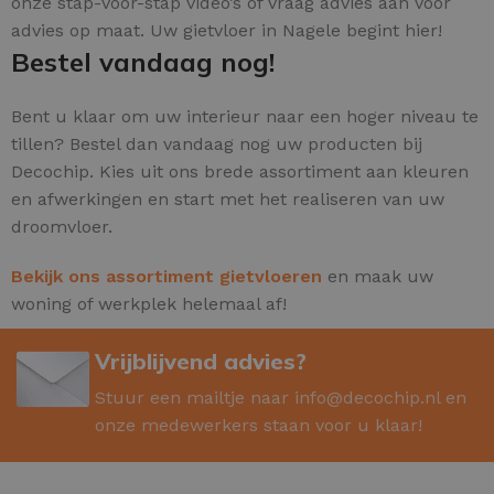
onze stap-voor-stap video’s of vraag advies aan voor
advies op maat. Uw gietvloer in Nagele begint hier!
Bestel vandaag nog!
Bent u klaar om uw interieur naar een hoger niveau te
tillen? Bestel dan vandaag nog uw producten bij
Decochip. Kies uit ons brede assortiment aan kleuren
en afwerkingen en start met het realiseren van uw
droomvloer.
Bekijk ons assortiment gietvloeren
en maak uw
woning of werkplek helemaal af!
Vrijblijvend advies?
Stuur een mailtje naar
info@decochip.nl
en
onze medewerkers staan voor u klaar!