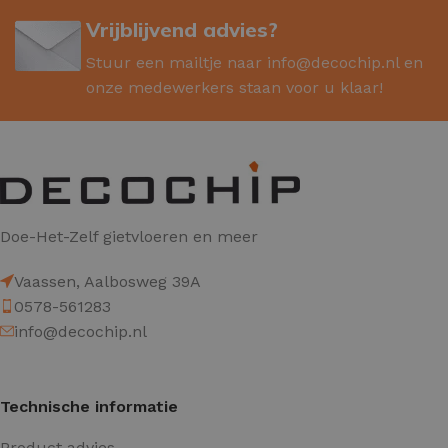
Vrijblijvend advies?
Stuur een mailtje naar
info@decochip.nl
en
onze medewerkers staan voor u klaar!
Doe-Het-Zelf gietvloeren en meer
Vaassen, Aalbosweg 39A
0578-561283
info@decochip.nl
Technische informatie
Product advies