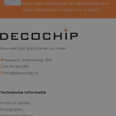
Stuur een mailtje naar
info@decochip.nl
en
onze medewerkers staan voor u klaar!
Doe-Het-Zelf gietvloeren en meer
Vaassen, Aalbosweg 39A
0578-561283
info@decochip.nl
Technische informatie
Product advies
Droogtijden
Instructievideo's