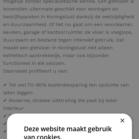
mogelijk zonder specialistische kennis. Een gietvloer is
bovendien uitermate geschikt voor woningen en
bedrijfspanden in Koningslust dankzij de veelzijdigheid
en duurzaamheid. Of het nu gaat om een woonkamer,
keuken, garage of kantoorruimte: de vloer is voegloos,
duurzaam en bestand tegen intensief gebruik. Dat
maakt een gietvloer in Koningslust niet alleen
esthetisch aantrekkelijk, maar ook bijzonder
functioneel in elk seizoen.
Daarnaast profiteert u van:
✔ Tot wel 70–80% kostenbesparing ten opzichte van
laten leggen
✔ Moderne, strakke uitstraling die past bij ieder
interieur
✔ Eenvoudig onderhoud en lange levensduur
×
✔ Keuze uit diverse kleuren en afwerkingen
Deze website maakt gebruik
✔ Persoonlijk advies voor uw project in Koningslust
van cookies.