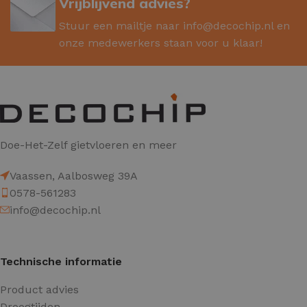
Vrijblijvend advies?
Stuur een mailtje naar
info@decochip.nl
en
onze medewerkers staan voor u klaar!
Doe-Het-Zelf gietvloeren en meer
Vaassen, Aalbosweg 39A
0578-561283
info@decochip.nl
Technische informatie
Product advies
Droogtijden