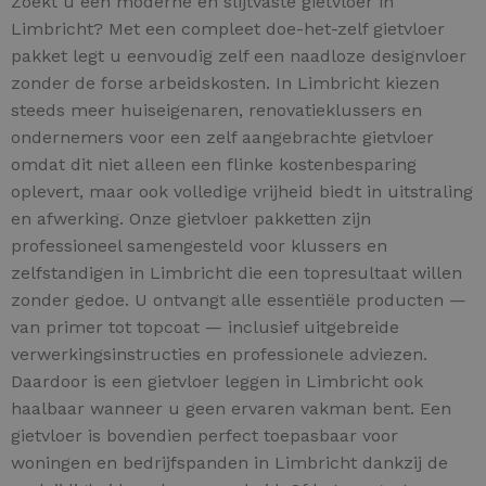
Zoekt u een moderne en slijtvaste gietvloer in
Limbricht? Met een compleet doe-het-zelf gietvloer
pakket legt u eenvoudig zelf een naadloze designvloer
zonder de forse arbeidskosten. In Limbricht kiezen
steeds meer huiseigenaren, renovatieklussers en
ondernemers voor een zelf aangebrachte gietvloer
omdat dit niet alleen een flinke kostenbesparing
oplevert, maar ook volledige vrijheid biedt in uitstraling
en afwerking. Onze gietvloer pakketten zijn
professioneel samengesteld voor klussers en
zelfstandigen in Limbricht die een topresultaat willen
zonder gedoe. U ontvangt alle essentiële producten —
van primer tot topcoat — inclusief uitgebreide
verwerkingsinstructies en professionele adviezen.
Daardoor is een gietvloer leggen in Limbricht ook
haalbaar wanneer u geen ervaren vakman bent. Een
gietvloer is bovendien perfect toepasbaar voor
woningen en bedrijfspanden in Limbricht dankzij de