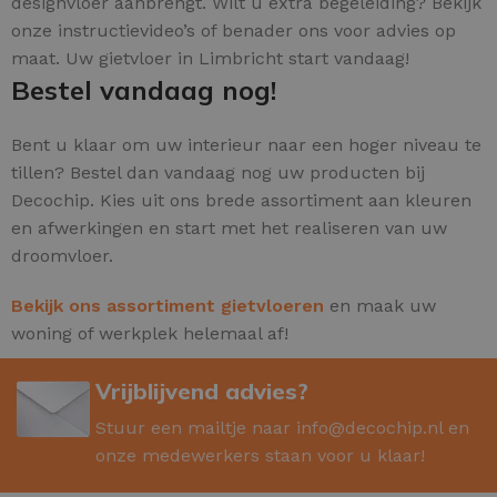
designvloer aanbrengt. Wilt u extra begeleiding? Bekijk
onze instructievideo’s of benader ons voor advies op
maat. Uw gietvloer in Limbricht start vandaag!
Bestel vandaag nog!
Bent u klaar om uw interieur naar een hoger niveau te
tillen? Bestel dan vandaag nog uw producten bij
Decochip. Kies uit ons brede assortiment aan kleuren
en afwerkingen en start met het realiseren van uw
droomvloer.
Bekijk ons assortiment gietvloeren
en maak uw
woning of werkplek helemaal af!
Vrijblijvend advies?
Stuur een mailtje naar
info@decochip.nl
en
onze medewerkers staan voor u klaar!