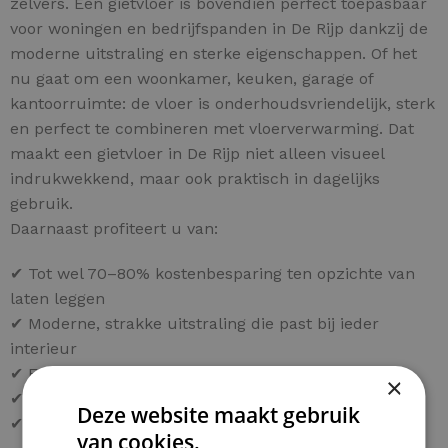
zelvers. Een gietvloer is bovendien perfect toepasbaar
voor woningen en bedrijfspanden in De Rijp dankzij de
moderne uitstraling en sterke eigenschappen. Of het
nu gaat om een woonkamer, keuken, garage of
kantoorruimte: de vloer is onderhoudsvriendelijk, sterk
en perfect te combineren met vloerverwarming. Dat
maakt een gietvloer in De Rijp niet alleen visueel
indrukwekkend, maar ook praktisch in dagelijks
gebruik.
Daarnaast profiteert u van:
✔ Tot wel 70–80% kostenbesparing ten opzichte van
laten leggen
✔ Moderne, strakke uitstraling die past bij ieder
interieur
✔ Eenvoudig onderhoud en lange levensduur
×
✔ Keuze uit diverse kleuren en afwerkingen
Deze website maakt gebruik
✔ Persoonlijk advies voor uw project in De Rijp
van cookies.