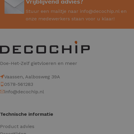
Vrijblijvend advies?
Stuur een mailtje naar
info@decochip.nl
en
onze medewerkers staan voor u klaar!
Doe-Het-Zelf gietvloeren en meer
Vaassen, Aalbosweg 39A
0578-561283
info@decochip.nl
Technische informatie
Product advies
Droogtijden