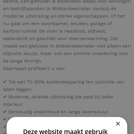
kennis. Een gietvloer is bovendien ideaal voor woningen
en bedrijfspanden in Middenbeemster dankzij de
moderne uitstraling en sterke eigenschappen. Of het
nu gaat om een woonkamer, keuken, garage of
kantoorruimte: de vloer is naadloos, slijtvast,
waterdicht en geschikt voor vloerverwarming. Dat
maakt een gietvloer in Middenbeemster niet alleen een
stijlvolle keuze, maar ook een slimme investering voor
de lange termijn.
Daarnaast profiteert u van:
✔ Tot wel 70–80% kostenbesparing ten opzichte van
laten leggen
✔ Moderne, strakke uitstraling die past bij ieder
interieur
✔ Eenvoudig onderhoud en lange levensduur
✔ Keuze uit diverse kleuren en afwerkingen
×
✔ Persoonlijk advies voor uw project in
Deze website maakt gebruik