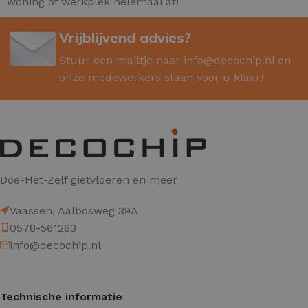
woning of werkplek helemaal af!
Vrijblijvend advies?
Stuur een mailtje naar
info@decochip.nl
en
onze medewerkers staan voor u klaar!
Doe-Het-Zelf gietvloeren en meer
Vaassen, Aalbosweg 39A
0578-561283
info@decochip.nl
Technische informatie