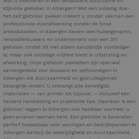
Wilt u investeren in een betaalbare, duurzame én
stijlvolle gietvloer in Albergen? Met een volledig doe-
het-zelf gietvloer pakket creëert u zonder vakman een
professionele vloerafwerking zonder de forse
arbeidskosten. In Albergen kiezen veel huiseigenaren,
renovatieklussers en ondernemers voor een DIY
gietvloer omdat dit niet alleen aanzienlijk voordeliger
is, maar ook volledige vrijheid biedt in uitstraling en
afwerking. Onze gietvloer pakketten zijn speciaal
samengesteld voor klussers en zelfstandigen in
Albergen die duurzaamheid en gebruiksgemak
belangrijk vinden. U ontvangt alle benodigde
materialen — van primer tot topcoat — inclusief een
heldere handleiding en praktische tips. Daardoor is een
gietvloer leggen in Albergen ook haalbaar wanneer u
geen ervaren vakman bent. Een gietvloer is bovendien
perfect toepasbaar voor woningen en bedrijfspanden in
Albergen dankzij de veelzijdigheid en duurzaamheid.