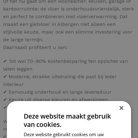
Of het nu gaat om een woonkamer, keuken, garage of
kantoorruimte: de vloer is onderhoudsvriendelijk, sterk
en perfect te combineren met vloerverwarming. Dat
maakt een gietvloer in Albergen niet alleen een
stijlvolle keuze, maar ook een slimme investering voor
de lange termijn.
Daarnaast profiteert u van:
✔ Tot wel 70–80% kostenbesparing ten opzichte van
laten leggen
✔ Moderne, strakke uitstraling die past bij ieder
interieur
✔ Eenvoudig onderhoud en lange levensduur
✔ Keuze uit diverse kleuren en afwerkingen
×
✔ Persoonlijk advies voor uw project in Albergen
Deze website maakt gebruik
Wilt u ook een hoogwaardige gietvloer in Albergen
van cookies.
realiseren tegen een fractie van de normale kosten?
Deze website gebruikt cookies om uw
Kies dan voor een compleet doe-het-zelf pakket en