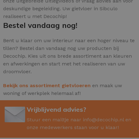
onze uitgebreide uitlegvideo’s of vraag advies aan voor
deskundige begeleiding. Uw gietvloer in Sibculo
realiseert u met Decochip!
Bestel vandaag nog!
Bent u klaar om uw interieur naar een hoger niveau te
tillen? Bestel dan vandaag nog uw producten bij
Decochip. Kies uit ons brede assortiment aan kleuren
en afwerkingen en start met het realiseren van uw
droomvloer.
Bekijk ons assortiment gietvloeren
en maak uw
woning of werkplek helemaal af!
Vrijblijvend advies?
Stuur een mailtje naar
info@decochip.nl
en
onze medewerkers staan voor u klaar!