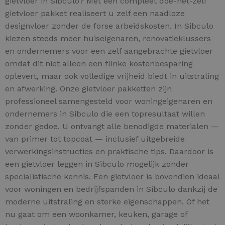
gietvloer in Sibculo? Met een compleet doe-het-zelf
gietvloer pakket realiseert u zelf een naadloze
designvloer zonder de forse arbeidskosten. In Sibculo
kiezen steeds meer huiseigenaren, renovatieklussers
en ondernemers voor een zelf aangebrachte gietvloer
omdat dit niet alleen een flinke kostenbesparing
oplevert, maar ook volledige vrijheid biedt in uitstraling
en afwerking. Onze gietvloer pakketten zijn
professioneel samengesteld voor woningeigenaren en
ondernemers in Sibculo die een topresultaat willen
zonder gedoe. U ontvangt alle benodigde materialen —
van primer tot topcoat — inclusief uitgebreide
verwerkingsinstructies en praktische tips. Daardoor is
een gietvloer leggen in Sibculo mogelijk zonder
specialistische kennis. Een gietvloer is bovendien ideaal
voor woningen en bedrijfspanden in Sibculo dankzij de
moderne uitstraling en sterke eigenschappen. Of het
nu gaat om een woonkamer, keuken, garage of