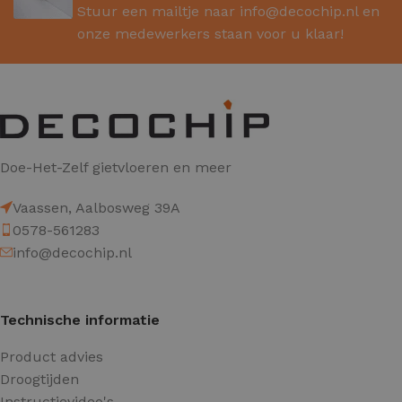
Stuur een mailtje naar
info@decochip.nl
en
onze medewerkers staan voor u klaar!
Doe-Het-Zelf gietvloeren en meer
Vaassen, Aalbosweg 39A
0578-561283
info@decochip.nl
Technische informatie
Product advies
Droogtijden
Instructievideo's