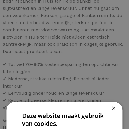
bedrijfspanden in Huis ter Heide dankzij de
slijtvastheid en lange levensduur. Of het nu gaat om
een woonkamer, keuken, garage of kantoorruimte: de
vloer is onderhoudsvriendelijk, sterk en perfect te
combineren met vloerverwarming. Dat maakt een
gietvloer in Huis ter Heide niet alleen esthetisch
aantrekkelijk, maar ook praktisch in dagelijks gebruik.
Daarnaast profiteert u van:
✔ Tot wel 70–80% kostenbesparing ten opzichte van
laten leggen
✔ Moderne, strakke uitstraling die past bij ieder
interieur
✔ Eenvoudig onderhoud en lange levensduur
✔ Keuze uit diverse kleuren en afwerkingen
×
✔ Persoonlijk advies voor uw project in Huis ter Heide
Deze website maakt gebruik
Wilt u ook een hoogwaardige gietvloer in Huis ter
van cookies.
Heide realiseren tegen een fractie van de normale