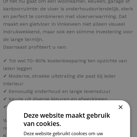
Of het nu gaat om een woonkamer, keuken, garage of
kantoorruimte: de vloer is onderhoudsvriendelijk, sterk
en perfect te combineren met vloerverwarming. Dat
maakt een gietvloer in Vinkeveen niet alleen visueel
indrukwekkend, maar ook een slimme investering voor
de lange termijn.
Daarnaast profiteert u van:
✔ Tot wel 70–80% kostenbesparing ten opzichte van
laten leggen
✔ Moderne, strakke uitstraling die past bij ieder
interieur
✔ Eenvoudig onderhoud en lange levensduur
✔ Keuze uit diverse kleuren en afwerkingen
×
✔ Persoonlijk advies voor uw project in Vinkeveen
Deze website maakt gebruik
Wilt u ook een hoogwaardige gietvloer in Vinkeveen
van cookies.
realiseren tegen een fractie van de normale kosten?
Deze website gebruikt cookies om uw
Kies dan voor een compleet doe-het-zelf pakket en