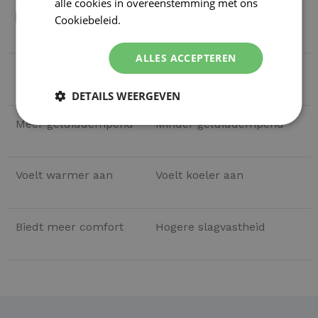
alle cookies in overeenstemming met ons
PU GIETVLOER
EPOXY GIETVLOER
Cookiebeleid.
Lees verder
ALLES ACCEPTEREN
Flexibel materiaal
Hard materiaal
DETAILS WEERGEVEN
Meer geluiddempend
Minder geluiddempend
Voelt warmer aan
Voelt koeler aan
Biedt meer comfort
Hogere slagvastheid