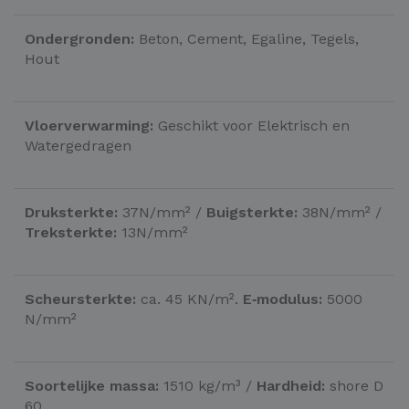
Ondergronden:
Beton, Cement, Egaline, Tegels,
Hout
Vloerverwarming:
Geschikt voor Elektrisch en
Watergedragen
Druksterkte:
37N/mm² /
Buigsterkte:
38N/mm² /
Treksterkte:
13N/mm²
Scheursterkte:
ca. 45 KN/m².
E‑modulus:
5000
N/mm²
Soortelijke massa:
1510 kg/m³ /
Hardheid:
shore D
60.