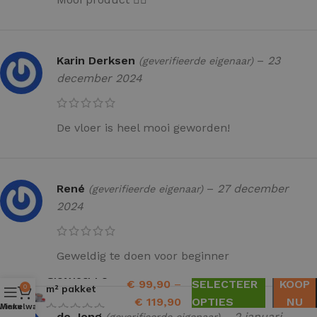
Karin Derksen
–
23
(geverifieerde eigenaar)
december 2024
De vloer is heel mooi geworden!
René
–
27 december
(geverifieerde eigenaar)
2024
Geweldig te doen voor beginner
Gietvloer PU
€
99,90
–
SELECTEER
KOOP
m² pakket
0
€
119,90
OPTIES
NU
Winkelwagen
Menu
de Jong
–
2 januari
(geverifieerde eigenaar)