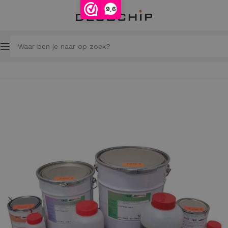
9,6
Home
Gietvloeren