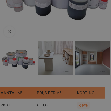
Klik om te vergroten
AANTAL M²
PRIJS PER M²
KORTING
200+
€
31,00
69%