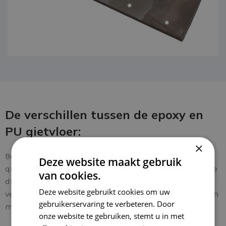
De verschillen tussen de epoxy en
PU gietvloer:
×
Beide type gietvloeren zijn bij Decochip leverbaar en
Deze website maakt gebruik
qua uiterlijk hetzelfde. Voor de looks heeft deze keuze
van cookies.
dus geen invloed. Hieronder staan een aantal
Deze website gebruikt cookies om uw
verschillen opgesomd om een betere keuze te kunnen
gebruikerservaring te verbeteren. Door
maken welk type het best aansluit bij uw wensen.
onze website te gebruiken, stemt u in met